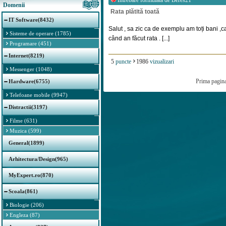
Intrebare formulata de
Beres21
Domenii
Rata plătită toată
IT Software(8432)
Salut , sa zic ca de exemplu am toți bani ,
Sisteme de operare (1785)
când an făcut rata . [...]
Programare (451)
Internet(8219)
5
puncte
1986
vizualizari
Messenger (1048)
Prima pagin
Hardware(6755)
Telefoane mobile (9947)
Distractii(3197)
Filme (631)
Muzica (599)
General(1899)
Arhitectura/Design(965)
MyExpert.ro(870)
Scoala(861)
Biologie (206)
Engleza (87)