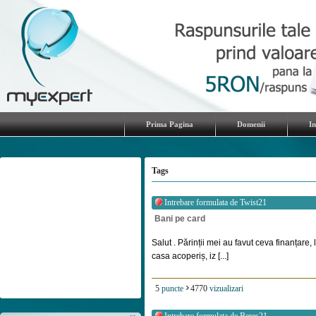
Prima Pagina
Domenii
I
Tags
Intrebare formulata de
Twist21
Bani pe card
Salut . Părinții mei au favut ceva finanțare
casa acoperiș, iz [...]
5
puncte
4770
vizualizari