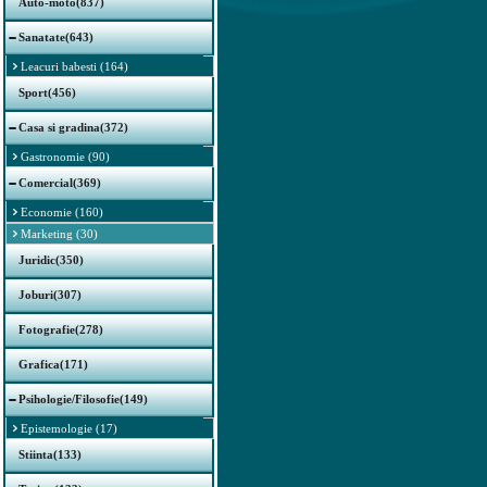
Auto-moto(837)
Sanatate(643)
Leacuri babesti (164)
Sport(456)
Casa si gradina(372)
Gastronomie (90)
Comercial(369)
Economie (160)
Marketing (30)
Juridic(350)
Joburi(307)
Fotografie(278)
Grafica(171)
Psihologie/Filosofie(149)
Epistemologie (17)
Stiinta(133)