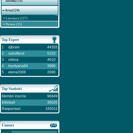
Turism(133)
Arta(124)
Literatura (127)
Pictura (31)
Top Expert
1
djbrain
44355
2
subofferul
5220
3
robica
4610
4
krystyana84
3980
5
elena2008
2690
Top Statistici
Membri inscrisi
96849
Intrebari
36020
Raspunsuri
165011
Contact