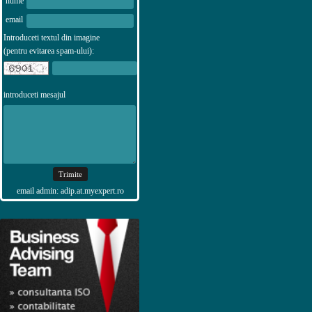
nume
email
Introduceti textul din imagine
(pentru evitarea spam-ului):
introduceti mesajul
email admin: adip.at.myexpert.ro