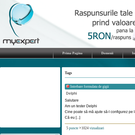
Prima Pagina
Domenii
I
Tags
Intrebare formulata de
gigii
Delphi
Salutare
Am un tester Delphi
Cine poate să mă ajute să-l configurez pe
Că eu [...]
5
puncte
1024
vizualizari