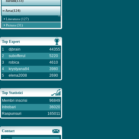
Turism(133)
Arta(124)
Literatura (127)
Pictura (31)
Top Expert
1
djbrain
44355
2
subofferul
5220
3
robica
4610
4
krystyana84
3980
5
elena2008
2690
Top Statistici
Membri inscrisi
96849
Intrebari
36020
Raspunsuri
165011
Contact