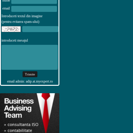
nume
email
Introduceti textul din imagine
(pentru evitarea spam-ului):
introduceti mesajul
email admin: adip.at.myexpert.ro