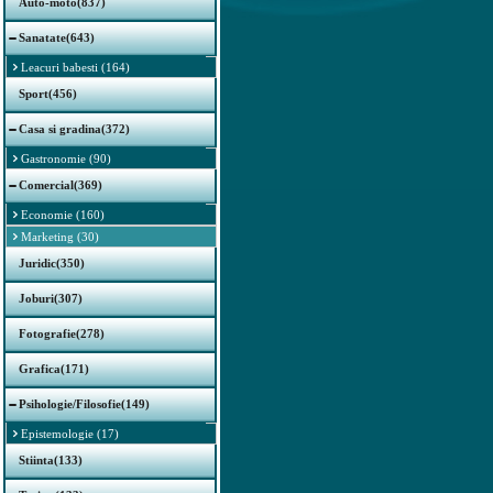
Auto-moto(837)
Sanatate(643)
Leacuri babesti (164)
Sport(456)
Casa si gradina(372)
Gastronomie (90)
Comercial(369)
Economie (160)
Marketing (30)
Juridic(350)
Joburi(307)
Fotografie(278)
Grafica(171)
Psihologie/Filosofie(149)
Epistemologie (17)
Stiinta(133)