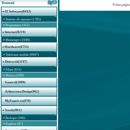
Domenii
Prima pagin
IT Software(8432)
Sisteme de operare (1785)
Programare (451)
Internet(8219)
Messenger (1048)
Hardware(6755)
Telefoane mobile (9947)
Distractii(3197)
Filme (631)
Muzica (599)
General(1899)
Arhitectura/Design(965)
MyExpert.ro(870)
Scoala(861)
Biologie (206)
Engleza (87)