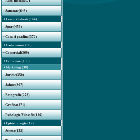
Auto-moto(837)
Sanatate(643)
Leacuri babesti (164)
Sport(456)
Casa si gradina(372)
Gastronomie (90)
Comercial(369)
Economie (160)
Marketing (30)
Juridic(350)
Joburi(307)
Fotografie(278)
Grafica(171)
Psihologie/Filosofie(149)
Epistemologie (17)
Stiinta(133)