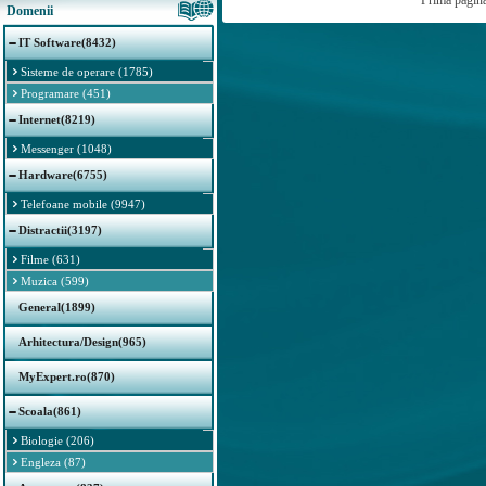
Prima pagin
Domenii
IT Software(8432)
Sisteme de operare (1785)
Programare (451)
Internet(8219)
Messenger (1048)
Hardware(6755)
Telefoane mobile (9947)
Distractii(3197)
Filme (631)
Muzica (599)
General(1899)
Arhitectura/Design(965)
MyExpert.ro(870)
Scoala(861)
Biologie (206)
Engleza (87)