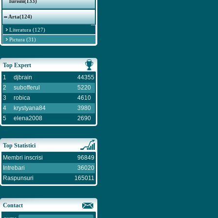
Turism(133)
Arta(124)
Literatura (127)
Pictura (31)
Top Expert
1
djbrain
44355
2
subofferul
5220
3
robica
4610
4
krystyana84
3980
5
elena2008
2690
Top Statistici
Membri inscrisi
96849
Intrebari
36020
Raspunsuri
165011
Contact