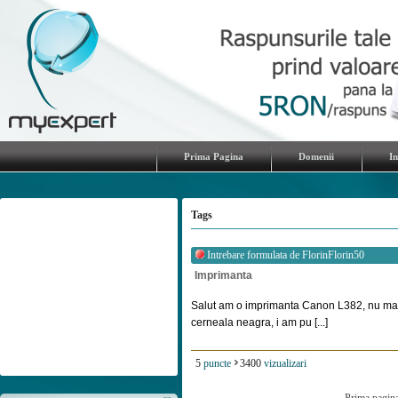
Prima Pagina
Domenii
I
Tags
Intrebare formulata de
FlorinFlorin50
Imprimanta
Salut am o imprimanta Canon L382, nu mai
cerneala neagra, i am pu [...]
5
puncte
3400
vizualizari