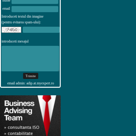
nume
email
Introduceti textul din imagine
(pentru evitarea spam-ului):
introduceti mesajul
email admin: adip.at.myexpert.ro