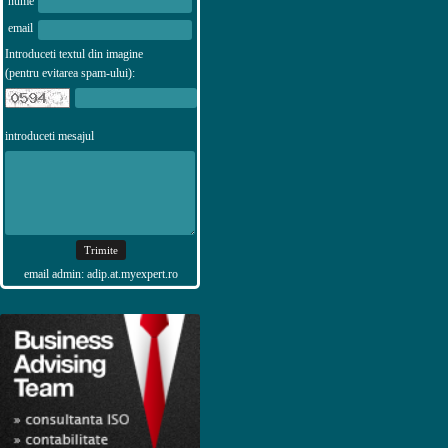
nume
email
Introduceti textul din imagine
(pentru evitarea spam-ului):
introduceti mesajul
email admin: adip.at.myexpert.ro