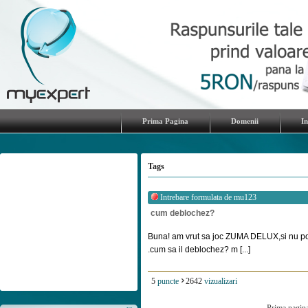
Prima Pagina
Domenii
I
Tags
Intrebare formulata de
mu123
cum deblochez?
Buna! am vrut sa joc ZUMA DELUX,si nu pot
.cum sa il deblochez? m [...]
5
puncte
2642
vizualizari