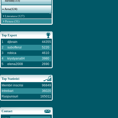
Turism(133)
Arta(124)
Literatura (127)
Pictura (31)
Top Expert
1
djbrain
44355
2
subofferul
5220
3
robica
4610
4
krystyana84
3980
5
elena2008
2690
Top Statistici
Membri inscrisi
96849
Intrebari
36020
Raspunsuri
165011
Contact