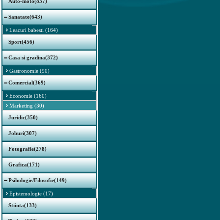
Auto-moto(837)
Sanatate(643)
Leacuri babesti (164)
Sport(456)
Casa si gradina(372)
Gastronomie (90)
Comercial(369)
Economie (160)
Marketing (30)
Juridic(350)
Joburi(307)
Fotografie(278)
Grafica(171)
Psihologie/Filosofie(149)
Epistemologie (17)
Stiinta(133)