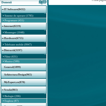
Prima pagin
Domenii
IT Software(8432)
Sisteme de operare (1785)
Programare (451)
Internet(8219)
Messenger (1048)
Hardware(6755)
Telefoane mobile (9947)
Distractii(3197)
Filme (631)
Muzica (599)
General(1899)
Arhitectura/Design(965)
MyExpert.ro(870)
Scoala(861)
Biologie (206)
Engleza (87)