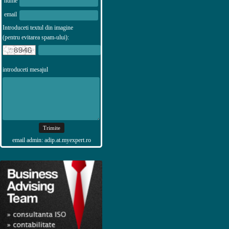
nume
email
Introduceti textul din imagine
(pentru evitarea spam-ului):
introduceti mesajul
email admin: adip.at.myexpert.ro