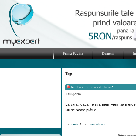
Prima Pagina
Domenii
I
Tags
Intrebare formulata de
Twist21
Bulgaria
La vara, dacă ne strângem vrem sa mergem
Nu se poate plăti c [...]
5
puncte
1503
vizualizari