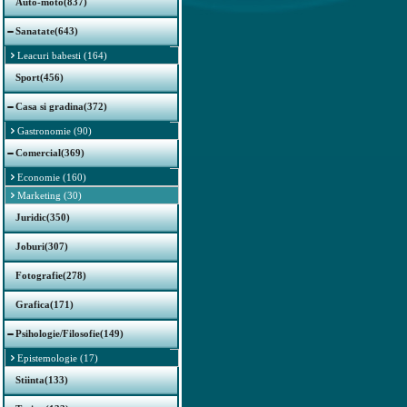
Auto-moto(837)
Sanatate(643)
Leacuri babesti (164)
Sport(456)
Casa si gradina(372)
Gastronomie (90)
Comercial(369)
Economie (160)
Marketing (30)
Juridic(350)
Joburi(307)
Fotografie(278)
Grafica(171)
Psihologie/Filosofie(149)
Epistemologie (17)
Stiinta(133)