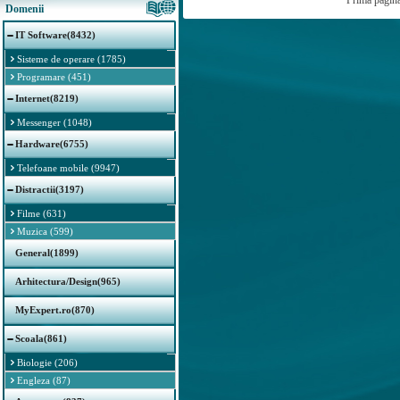
Prima pagin
Domenii
IT Software(8432)
Sisteme de operare (1785)
Programare (451)
Internet(8219)
Messenger (1048)
Hardware(6755)
Telefoane mobile (9947)
Distractii(3197)
Filme (631)
Muzica (599)
General(1899)
Arhitectura/Design(965)
MyExpert.ro(870)
Scoala(861)
Biologie (206)
Engleza (87)