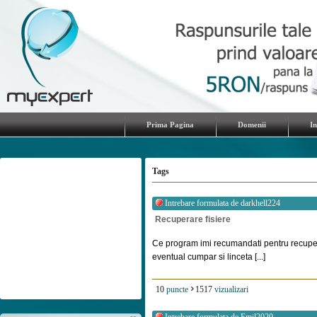
Prima Pagina
Domenii
I
Tags
Intrebare formulata de
darkhell224
Recuperare fisiere
Ce program imi recumandati pentru recupe
eventual cumpar si linceta [...]
10
puncte
1517
vizualizari