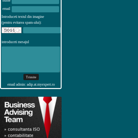
nume
email
Introduceti textul din imagine
(pentru evitarea spam-ului):
introduceti mesajul
email admin: adip.at.myexpert.ro