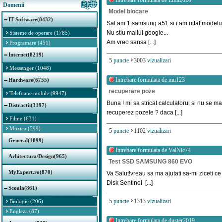
Intrebare formulata de
Emil2020
Domenii
Model blocare
IT Software(8432)
Sal am 1 samsung a51 si i am.uitat modelu
Nu stiu mailul google...
Sisteme de operare (1785)
Am vreo sansa [...]
Programare (451)
Internet(8219)
5
puncte
3003
vizualizari
Messenger (1048)
Intrebare formulata de
mu123
Hardware(6755)
recuperare poze
Telefoane mobile (9947)
Buna ! mi sa stricat calculatorul si nu se ma
Distractii(3197)
recuperez pozele ? daca [...]
Filme (631)
Muzica (599)
5
puncte
1102
vizualizari
General(1899)
Intrebare formulata de
ValNic74
Arhitectura/Design(965)
Test SSD SAMSUNG 860 EVO
MyExpert.ro(870)
Va Salut!vreau sa ma ajutati sa-mi ziceti c
Disk Sentinel [...]
Scoala(861)
5
puncte
1313
vizualizari
Biologie (206)
Engleza (87)
Intrebare formulata de
duster2019