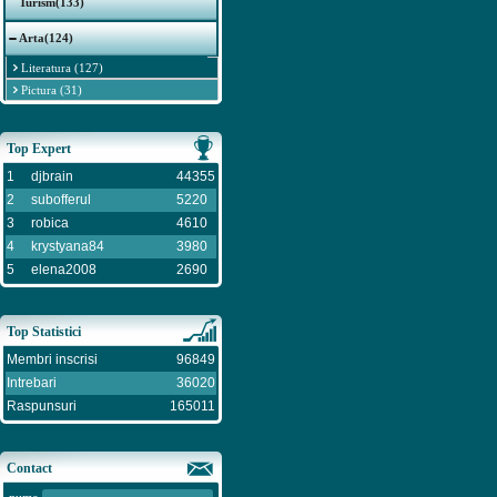
Turism(133)
Arta(124)
Literatura (127)
Pictura (31)
Top Expert
1
djbrain
44355
2
subofferul
5220
3
robica
4610
4
krystyana84
3980
5
elena2008
2690
Top Statistici
Membri inscrisi
96849
Intrebari
36020
Raspunsuri
165011
Contact