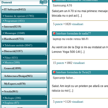
Intrebare formulata de
Niculaie60ani
Domenii
Samsung A70
IT Software(8432)
Salut,am un A 70 si nu mai.primesc mesaje p
blocata nu o pot act [...]
Sisteme de operare (1785)
Programare (451)
5
puncte
1820
vizualizari
Internet(8219)
Messenger (1048)
Intrebare formulata de
nadia77
Hardware(6755)
laptop nu vede retea Wi-Fi
Telefoane mobile (9947)
Au venit cei de la Digi si mi-au instalat u
Distractii(3197)
Lenovo Yoga 500-14I [...]
Filme (631)
Muzica (599)
15
puncte
1802
vizualizari
General(1899)
Intrebare formulata de
Twist21
Arhitectura/Design(965)
Speranțe false .
MyExpert.ro(870)
Salut. Am ieșit cu un prieten pe afară ce are
raluca cu noi [...]
Scoala(861)
Biologie (206)
5
puncte
1126
vizualizari
Engleza (87)