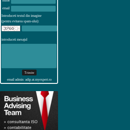
nume
email
Introduceti textul din imagine
(pentru evitarea spam-ului):
introduceti mesajul
email admin: adip.at.myexpert.ro