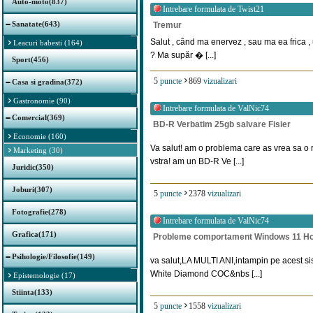
Auto-moto(837)
Intrebare formulata de
Twist21
Sanatate(643)
Tremur
Salut , când ma enervez , sau ma ea frica , 
Leacuri babesti (164)
? Ma supăr � [...]
Sport(456)
5
puncte
869
vizualizari
Casa si gradina(372)
Gastronomie (90)
Intrebare formulata de
ValNic74
Comercial(369)
BD-R Verbatim 25gb salvare Fisier
Economie (160)
Va salut! am o problema care as vrea sa o r
Marketing (30)
vstra! am un BD-R Ve [...]
Juridic(350)
Joburi(307)
5
puncte
2378
vizualizari
Fotografie(278)
Intrebare formulata de
ValNic74
Grafica(171)
Probleme comportament Windows 11 H
Psihologie/Filosofie(149)
va salut,LA MULTI ANI,intampin pe acest
White Diamond COC&nbs [...]
Epistemologie (17)
Stiinta(133)
5
puncte
1558
vizualizari