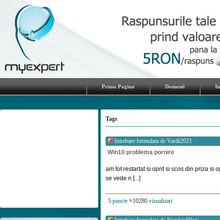
Prima Pagina
Domenii
I
Tags
Intrebare formulata de
Vasili2021
Win10 problema pornire
am tot restartat si oprit si scos din priza si
se vede n [...]
5
puncte
10280
vizualizari