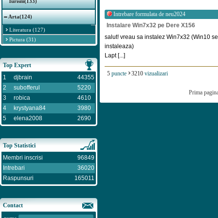
Turism(133)
Intrebare formulata de
neu2024
Arta(124)
Instalare Win7x32 pe Dere X156
Literatura (127)
salut! vreau sa instalez Win7x32 (Win10 s
Pictura (31)
instaleaza)
Lapt [...]
Top Expert
5
puncte
3210
vizualizari
1
djbrain
44355
2
subofferul
5220
Prima pagin
3
robica
4610
4
krystyana84
3980
5
elena2008
2690
Top Statistici
Membri inscrisi
96849
Intrebari
36020
Raspunsuri
165011
Contact