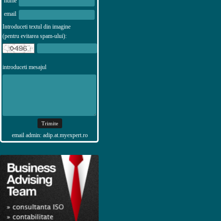
nume
email
Introduceti textul din imagine
(pentru evitarea spam-ului):
introduceti mesajul
email admin: adip.at.myexpert.ro