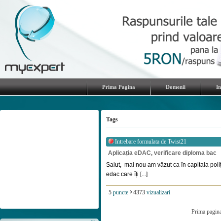
Prima Pagina
Domenii
I
Tags
Intrebare formulata de
Twist21
Aplicația eDAC, verificare diploma bac
Salut, mai nou am văzut ca în capitala poli
edac care îți [...]
5
puncte
4373
vizualizari
Prima pagin