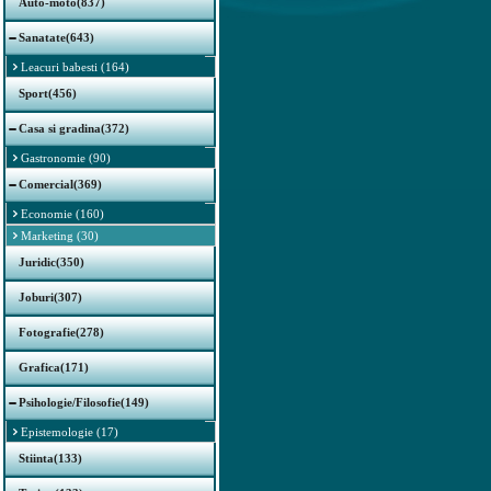
Auto-moto(837)
Sanatate(643)
Leacuri babesti (164)
Sport(456)
Casa si gradina(372)
Gastronomie (90)
Comercial(369)
Economie (160)
Marketing (30)
Juridic(350)
Joburi(307)
Fotografie(278)
Grafica(171)
Psihologie/Filosofie(149)
Epistemologie (17)
Stiinta(133)