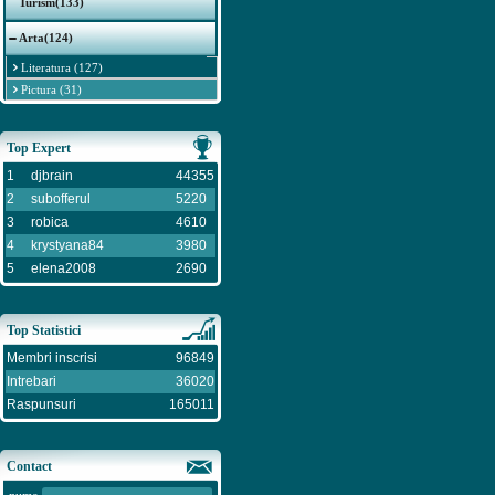
Turism(133)
Arta(124)
Literatura (127)
Pictura (31)
Top Expert
1
djbrain
44355
2
subofferul
5220
3
robica
4610
4
krystyana84
3980
5
elena2008
2690
Top Statistici
Membri inscrisi
96849
Intrebari
36020
Raspunsuri
165011
Contact