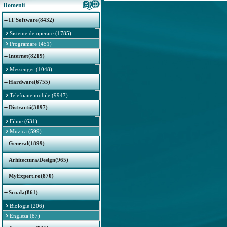
Domenii
IT Software(8432)
Sisteme de operare (1785)
Programare (451)
Internet(8219)
Messenger (1048)
Hardware(6755)
Telefoane mobile (9947)
Distractii(3197)
Filme (631)
Muzica (599)
General(1899)
Arhitectura/Design(965)
MyExpert.ro(870)
Scoala(861)
Biologie (206)
Engleza (87)