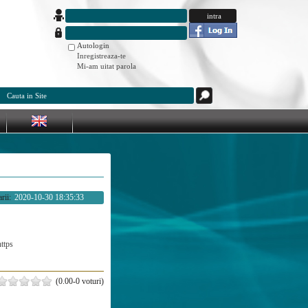
Autologin
Inregistreaza-te
Mi-am uitat parola
rii:
2020-10-30 18:35:33
https
(0.00-0 voturi)