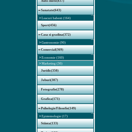
Auto-moto(837)
Sanatate(643)
Leacuri babesti (164)
Sport(456)
Casa si gradina(372)
Gastronomie (90)
Comercial(369)
Economie (160)
Marketing (30)
Juridic(350)
Joburi(307)
Fotografie(278)
Grafica(171)
Psihologie/Filosofie(149)
Epistemologie (17)
Stiinta(133)