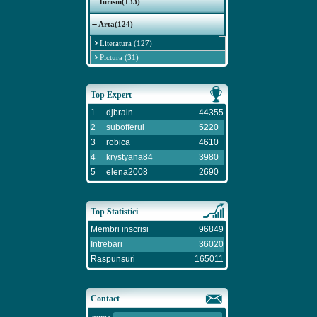
Turism(133)
Arta(124)
Literatura (127)
Pictura (31)
Top Expert
1
djbrain
44355
2
subofferul
5220
3
robica
4610
4
krystyana84
3980
5
elena2008
2690
Top Statistici
Membri inscrisi
96849
Intrebari
36020
Raspunsuri
165011
Contact