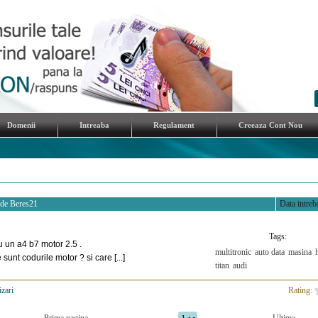
Domenii
Intreaba
Regulament
Creeaza Cont Nou
 de
Beres21
Data intreba
Tags:
u un a4 b7 motor 2.5 .
multitronic
auto data
masina
sunt codurile motor ? si care [...]
titan
audi
izari
>
Rating: