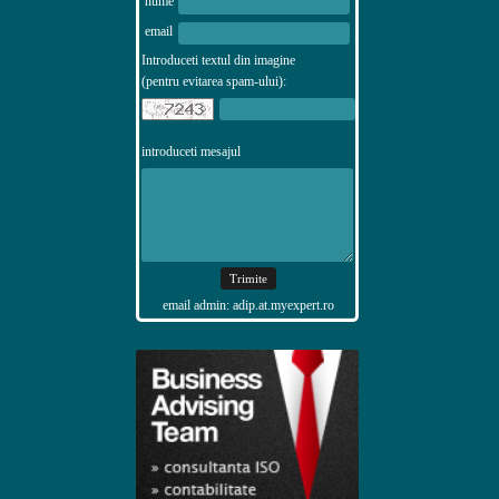
nume
email
Introduceti textul din imagine
(pentru evitarea spam-ului):
introduceti mesajul
email admin: adip.at.myexpert.ro