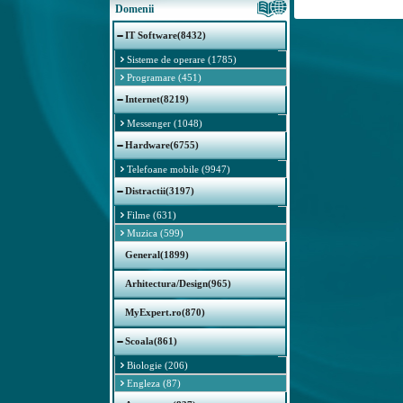
Domenii
IT Software(8432)
Sisteme de operare (1785)
Programare (451)
Internet(8219)
Messenger (1048)
Hardware(6755)
Telefoane mobile (9947)
Distractii(3197)
Filme (631)
Muzica (599)
General(1899)
Arhitectura/Design(965)
MyExpert.ro(870)
Scoala(861)
Biologie (206)
Engleza (87)