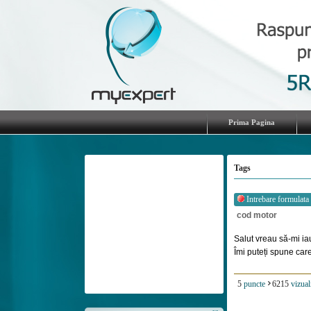
Prima Pagina
Tags
Intrebare formulata
cod motor
Salut vreau să-mi ia
Îmi puteți spune care 
5
puncte
6215
vizual