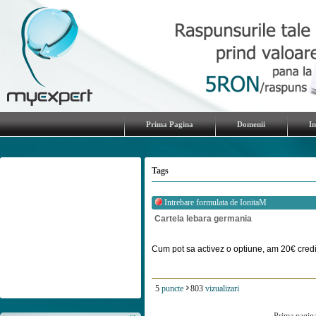
Prima Pagina
Domenii
I
Tags
Intrebare formulata de
IonitaM
Cartela lebara germania
Cum pot sa activez o optiune, am 20€ credit 
5
puncte
803
vizualizari