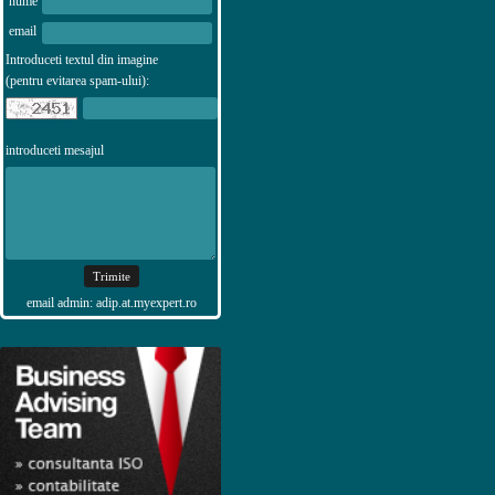
nume
email
Introduceti textul din imagine
(pentru evitarea spam-ului):
introduceti mesajul
email admin: adip.at.myexpert.ro