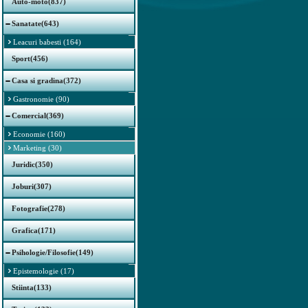
Auto-moto(837)
Sanatate(643)
Leacuri babesti (164)
Sport(456)
Casa si gradina(372)
Gastronomie (90)
Comercial(369)
Economie (160)
Marketing (30)
Juridic(350)
Joburi(307)
Fotografie(278)
Grafica(171)
Psihologie/Filosofie(149)
Epistemologie (17)
Stiinta(133)