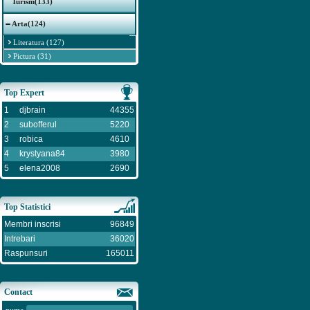
Turism(133)
Arta(124)
Literatura (127)
Pictura (31)
Top Expert
1
djbrain
44355
2
subofferul
5220
3
robica
4610
4
krystyana84
3980
5
elena2008
2690
Top Statistici
Membri inscrisi
96849
Intrebari
36020
Raspunsuri
165011
Contact