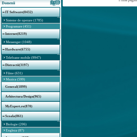
Prima pagin
Domenii
IT Software(8432)
Sisteme de operare (1785)
Programare (451)
Internet(8219)
Messenger (1048)
Hardware(6755)
Telefoane mobile (9947)
Distractii(3197)
Filme (631)
Muzica (599)
General(1899)
Arhitectura/Design(965)
MyExpert.ro(870)
Scoala(861)
Biologie (206)
Engleza (87)