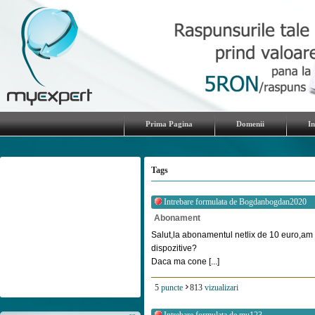
Prima Pagina
Domenii
I
Tags
Intrebare formulata de
Bogdanbogdan2020
Abonament
Salut,la abonamentul netlix de 10 euro,am 
dispozitive?
Daca ma cone [...]
5
puncte
813
vizualizari