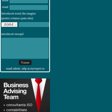
nume
email
Introduceti textul din imagine
(pentru evitarea spam-ului):
introduceti mesajul
email admin: adip.at.myexpert.ro