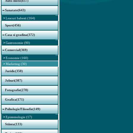
Auto-moto(837)
Sanatate(643)
Leacuri babesti (164)
Sport(456)
Casa si gradina(372)
Gastronomie (90)
Comercial(369)
Economie (160)
Marketing (30)
Juridic(350)
Joburi(307)
Fotografie(278)
Grafica(171)
Psihologie/Filosofie(149)
Epistemologie (17)
Stiinta(133)