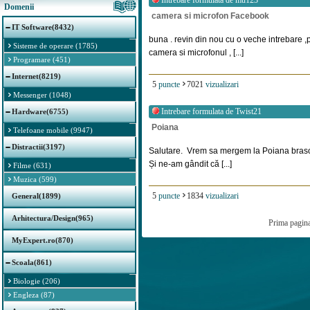
Intrebare formulata de
mu123
Domenii
camera si microfon Facebook
IT Software(8432)
buna . revin din nou cu o veche intrebare ,
Sisteme de operare (1785)
camera si microfonul , [...]
Programare (451)
Internet(8219)
5
puncte
7021
vizualizari
Messenger (1048)
Intrebare formulata de
Twist21
Hardware(6755)
Poiana
Telefoane mobile (9947)
Distractii(3197)
Salutare. Vrem sa mergem la Poiana brasov
Și ne-am gândit că [...]
Filme (631)
Muzica (599)
5
puncte
1834
vizualizari
General(1899)
Arhitectura/Design(965)
Prima pagin
MyExpert.ro(870)
Scoala(861)
Biologie (206)
Engleza (87)