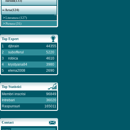
Turism(133)
Arta(124)
Literatura (127)
Pictura (31)
Top Expert
1
djbrain
44355
2
subofferul
5220
3
robica
4610
4
krystyana84
3980
5
elena2008
2690
Top Statistici
Membri inscrisi
96849
Intrebari
36020
Raspunsuri
165011
Contact