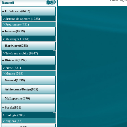
Prima pagin
Domenii
IT Software(8432)
Sisteme de operare (1785)
Programare (451)
Internet(8219)
Messenger (1048)
Hardware(6755)
Telefoane mobile (9947)
Distractii(3197)
Filme (631)
Muzica (599)
General(1899)
Arhitectura/Design(965)
MyExpert.ro(870)
Scoala(861)
Biologie (206)
Engleza (87)