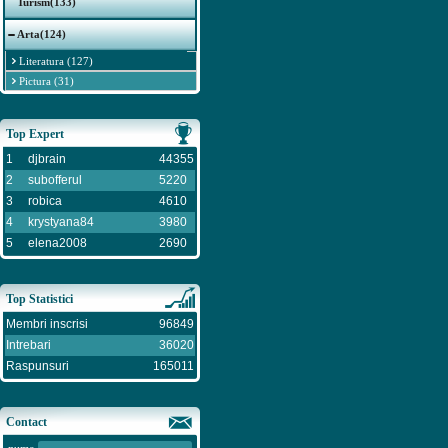
Turism(133)
Arta(124)
Literatura (127)
Pictura (31)
Top Expert
1
djbrain
44355
2
subofferul
5220
3
robica
4610
4
krystyana84
3980
5
elena2008
2690
Top Statistici
Membri inscrisi
96849
Intrebari
36020
Raspunsuri
165011
Contact