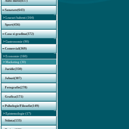
Auto-moto(837)
Sanatate(643)
Leacuri babesti (164)
Sport(456)
Casa si gradina(372)
Gastronomie (90)
Comercial(369)
Economie (160)
Marketing (30)
Juridic(350)
Joburi(307)
Fotografie(278)
Grafica(171)
Psihologie/Filosofie(149)
Epistemologie (17)
Stiinta(133)