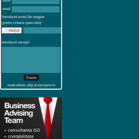
nume
email
Introduceti textul din imagine
(pentru evitarea spam-ului):
introduceti mesajul
email admin: adip.at.myexpert.ro