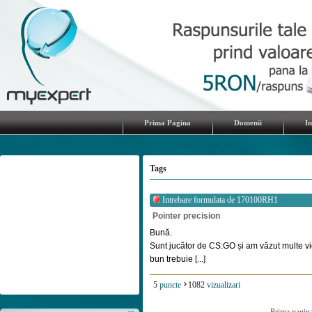
Prima Pagina
Domenii
I
Tags
Intrebare formulata de
170100RH1
Pointer precision
Bună.
Sunt jucător de CS:GO și am văzut multe vi
bun trebuie [...]
5
puncte
1082
vizualizari