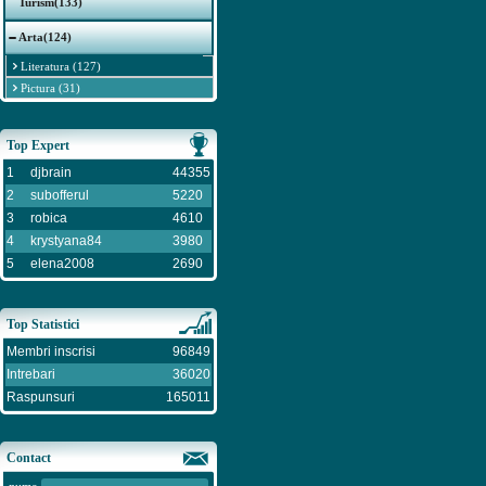
Turism(133)
Arta(124)
Literatura (127)
Pictura (31)
Top Expert
1
djbrain
44355
2
subofferul
5220
3
robica
4610
4
krystyana84
3980
5
elena2008
2690
Top Statistici
Membri inscrisi
96849
Intrebari
36020
Raspunsuri
165011
Contact