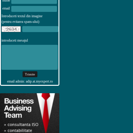
nume
email
Introduceti textul din imagine
(pentru evitarea spam-ului):
introduceti mesajul
email admin: adip.at.myexpert.ro