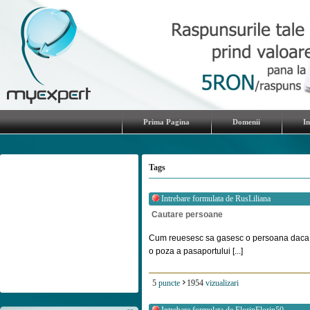
Prima Pagina
Domenii
I
Tags
Intrebare formulata de
RusLiliana
Cautare persoane
Cum reuesesc sa gasesc o persoana daca ii
o poza a pasaportului [...]
5
puncte
1954
vizualizari