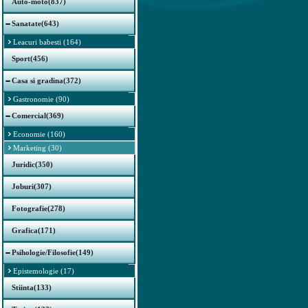
Auto-moto(837)
Sanatate(643)
Leacuri babesti (164)
Sport(456)
Casa si gradina(372)
Gastronomie (90)
Comercial(369)
Economie (160)
Marketing (30)
Juridic(350)
Joburi(307)
Fotografie(278)
Grafica(171)
Psihologie/Filosofie(149)
Epistemologie (17)
Stiinta(133)