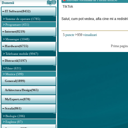
Intrebare formulata de
FlorinFlorin50
Domenii
TikTok
IT Software(8432)
Salut, cum pot vedea, afla cine mi a redistrib
Sisteme de operare (1785)
Programare (451)
Internet(8219)
5
puncte
959
vizualizari
Messenger (1048)
Prima pagin
Hardware(6755)
Telefoane mobile (9947)
Distractii(3197)
Filme (631)
Muzica (599)
General(1899)
Arhitectura/Design(965)
MyExpert.ro(870)
Scoala(861)
Biologie (206)
Engleza (87)