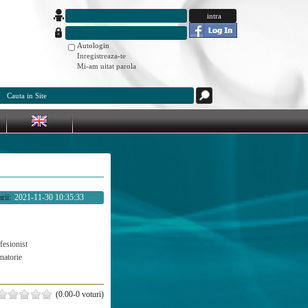
Autologin
Inregistreaza-te
Mi-am uitat parola
rii:
2021-11-30 10:35:33
fesionist
natorie
(0.00-0 voturi)