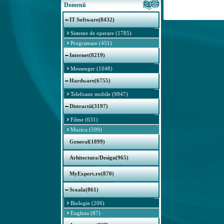
Domenii
IT Software(8432)
Sisteme de operare (1785)
Programare (451)
Internet(8219)
Messenger (1048)
Hardware(6755)
Telefoane mobile (9947)
Distractii(3197)
Filme (631)
Muzica (599)
General(1899)
Arhitectura/Design(965)
MyExpert.ro(870)
Scoala(861)
Biologie (206)
Engleza (87)