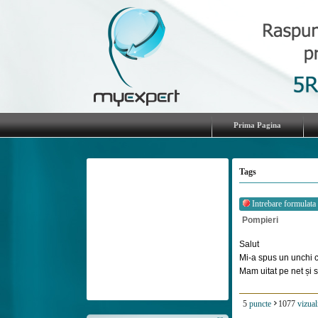
Prima Pagina
Tags
Intrebare formulata
Pompieri
Salut
Mi-a spus un unchi c
Mam uitat pe net și se
5
puncte
1077
vizual