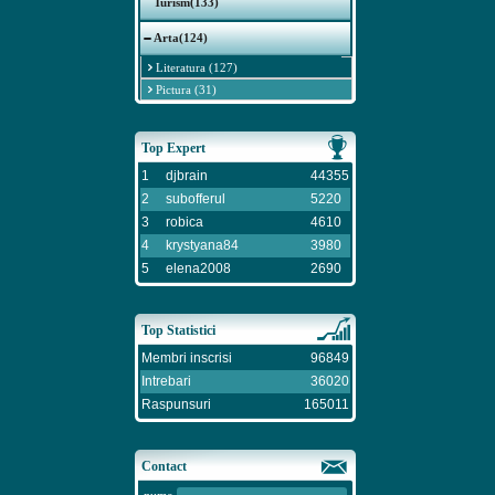
Turism(133)
Arta(124)
Literatura (127)
Pictura (31)
Top Expert
1
djbrain
44355
2
subofferul
5220
3
robica
4610
4
krystyana84
3980
5
elena2008
2690
Top Statistici
Membri inscrisi
96849
Intrebari
36020
Raspunsuri
165011
Contact