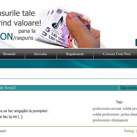
Domenii
Intreaba
Regulament
Creeaza Cont Nou
 de
Twist21
Data intreba
Tags:
profesionist servant
soldat pro
a se fac angajări la pompieri .
soldat profesionist
proba elimi
 fac la mi [...]
profesionist
eliminatorie
izari
>
Rating: