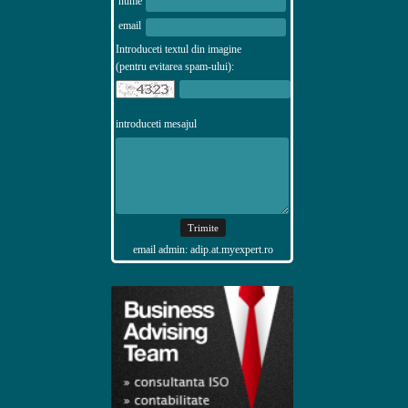
nume
email
Introduceti textul din imagine
(pentru evitarea spam-ului):
introduceti mesajul
email admin: adip.at.myexpert.ro