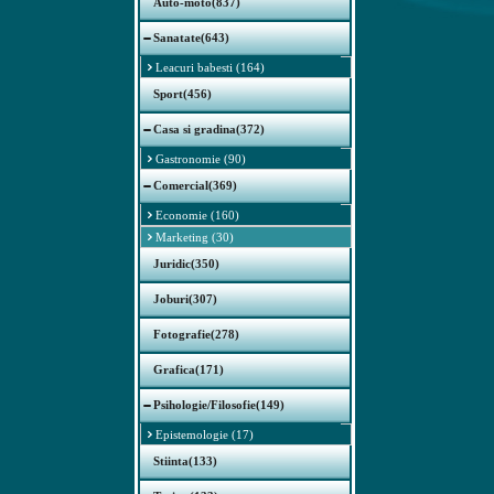
Auto-moto(837)
Sanatate(643)
Leacuri babesti (164)
Sport(456)
Casa si gradina(372)
Gastronomie (90)
Comercial(369)
Economie (160)
Marketing (30)
Juridic(350)
Joburi(307)
Fotografie(278)
Grafica(171)
Psihologie/Filosofie(149)
Epistemologie (17)
Stiinta(133)