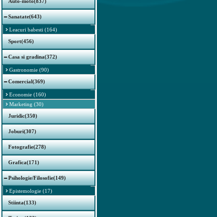
Auto-moto(837)
Sanatate(643)
Leacuri babesti (164)
Sport(456)
Casa si gradina(372)
Gastronomie (90)
Comercial(369)
Economie (160)
Marketing (30)
Juridic(350)
Joburi(307)
Fotografie(278)
Grafica(171)
Psihologie/Filosofie(149)
Epistemologie (17)
Stiinta(133)