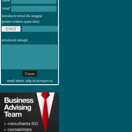
nume
email
Introduceti textul din imagine
(pentru evitarea spam-ului):
introduceti mesajul
email admin: adip.at.myexpert.ro