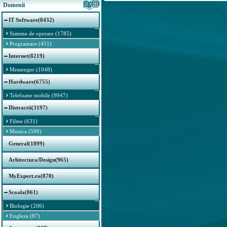
Domenii
IT Software(8432)
Sisteme de operare (1785)
Programare (451)
Internet(8219)
Messenger (1048)
Hardware(6755)
Telefoane mobile (9947)
Distractii(3197)
Filme (631)
Muzica (599)
General(1899)
Arhitectura/Design(965)
MyExpert.ro(870)
Scoala(861)
Biologie (206)
Engleza (87)