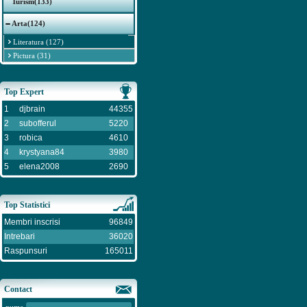
Turism(133)
Arta(124)
Literatura (127)
Pictura (31)
Top Expert
1
djbrain
44355
2
subofferul
5220
3
robica
4610
4
krystyana84
3980
5
elena2008
2690
Top Statistici
Membri inscrisi
96849
Intrebari
36020
Raspunsuri
165011
Contact