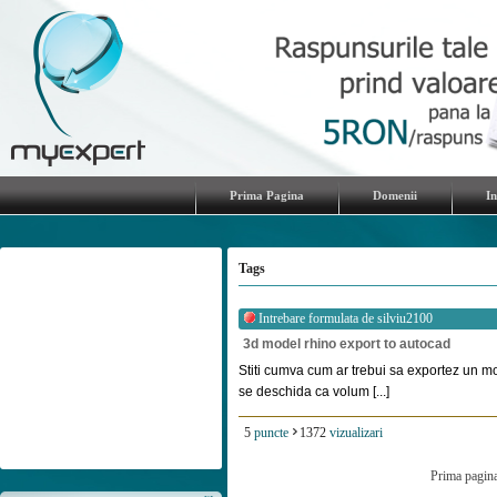
Prima Pagina
Domenii
I
Tags
Intrebare formulata de
silviu2100
3d model rhino export to autocad
Stiti cumva cum ar trebui sa exportez un m
se deschida ca volum [...]
5
puncte
1372
vizualizari
Prima pagin