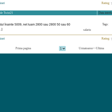
izari
>
Rating:
 de
Twist21
Data intreba
Tags:
tul înainte 5009, net luam 2800 sau 2800 50 sau 60
.]
salariu
izari
>
Rating:
Prima pagina
Urmatoarea>>
Ultima