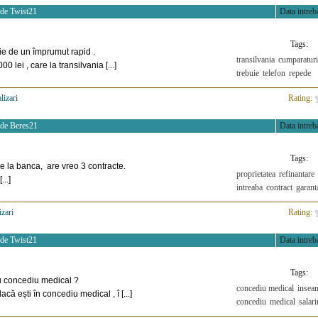
 de
Twist21
Data intreba
Tags:
ie de un împrumut rapid .
transilvania
cumparaturi
 lei , care la transilvania [...]
trebuie
telefon
repede
lizari
>
Rating:
 de
Beres21
Data intreba
Tags:
e la banca, are vreo 3 contracte.
proprietatea
refinantare
...]
intreaba
contract
garant
izari
>
Rating:
 de
Twist21
Data intreba
Tags:
cu concediu medical ?
concediu medical
insea
ă ești în concediu medical , î [...]
concediu
medical
salari