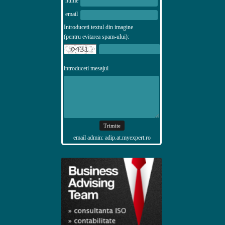
nume
email
Introduceti textul din imagine
(pentru evitarea spam-ului):
introduceti mesajul
email admin: adip.at.myexpert.ro