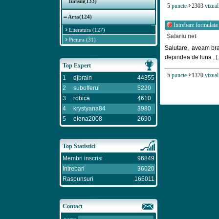
Turism(133)
5
puncte
2303
vizual
Arta(124)
Intrebare formulata
Literatura (127)
Șalariu net
Pictura (31)
Salutare, aveam bra
depindea de luna , [..
Top Expert
5
puncte
1370
vizual
1
djbrain
44355
2
subofferul
5220
3
robica
4610
4
krystyana84
3980
5
elena2008
2690
Top Statistici
Membri inscrisi
96849
Intrebari
36020
Raspunsuri
165011
Contact