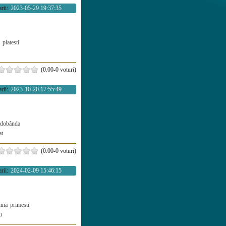
rii:
2023-05-29 19:37:35
platesti
(0.00-0 voturi)
rii:
2023-10-20 17:55:49
dobânda
at
(0.00-0 voturi)
rii:
2024-02-09 15:46:15
mna
primesti
u