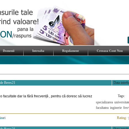
Domenii
Intreaba
Regulament
Creeaza Cont Nou
 de
Beres21
Data intreba
Tags:
c o facultate dar la fără frecvență , pentru că doresc să lucrez
specializarea
universitat
facultatea
inginerie
frec
izari
>
Rating: