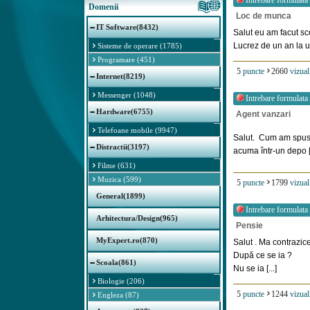
Intrebare formulata
Domenii
Loc de munca
IT Software(8432)
Salut eu am facut sc
Lucrez de un an la un
Sisteme de operare (1785)
Programare (451)
5
puncte
2660
vizual
Internet(8219)
Messenger (1048)
Intrebare formulata
Hardware(6755)
Agent vanzari
Telefoane mobile (9947)
Salut. Cum am spus 
Distractii(3197)
acuma într-un depo [.
Filme (631)
Muzica (599)
5
puncte
1799
vizual
General(1899)
Intrebare formulata
Arhitectura/Design(965)
Pensie
MyExpert.ro(870)
Salut . Ma contrazic
După ce se ia ?
Scoala(861)
Nu se ia [...]
Biologie (206)
5
puncte
1244
vizual
Engleza (87)