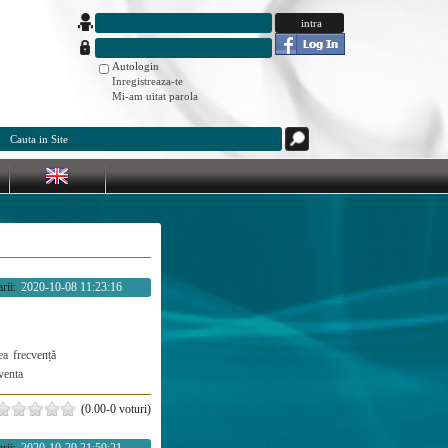
Autologin
Inregistreaza-te
Mi-am uitat parola
rii:
2020-10-08 11:23:16
ea
frecvență
venta
(0.00-0 voturi)