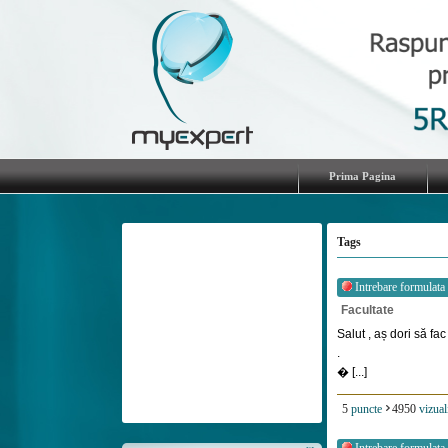
Prima Pagina
Tags
Intrebare formulata
Facultate
Salut , aș dori să fa
.
� [...]
5
puncte
4950
vizual