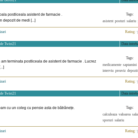
 de
Beres21
Data intreba
Tags:
oala postliceala asistent de farmacie .
 depozit de medi [...]
asistent
posturi
salariu
izari
>
Rating:
 de
Twist21
Data intreba
Tags:
am terminata postliceala de asistent de farmacie . Lucrez
medicamente
saptamini
..]
interviu
preaviz
depozit
izari
>
Rating:
 de
Twist21
Data intreba
Tags:
eam cu un coleg cu pensie asta de bătrânețe.
calculeaza
valoarea
sala
sporuri
salariu
izari
>
Rating: