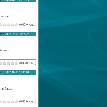
rii:
2020-10-29 21:59:21
poti
sint
(0.00-0 voturi)
rii:
2022-09-10 13:35:25
farmacie
(0.00-0 voturi)
rii:
2022-10-07 11:17:01
riul
functia
(0.00-0 voturi)