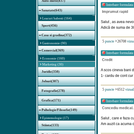
Auto-moto(837)
Intrebare formulata
Sanatate(643)
Imprumut rapid
Leacuri babesti (164)
Salut , as avea nevo
Sport(456)
Adică de suma de 3000
Casa si gradina(372)
5
puncte
26708
vizua
Gastronomie (90)
Comercial(369)
Intrebare formulata
Economie (160)
Credit
Marketing (30)
A scos cineva bani d
Juridic(350)
1- cardu de cont cur [
Joburi(307)
5
puncte
6512
vizual
Fotografie(278)
Grafica(171)
Intrebare formulata
Concediu medical.
Psihologie/Filosofie(149)
Epistemologie (17)
Salut , care e faza 
Am auzit ca acuma dac
Stiinta(133)