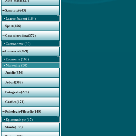
Auto-moto(837)
Sanatate(643)
Leacuri babesti (164)
Sport(456)
Casa si gradina(372)
Gastronomie (90)
Comercial(369)
Economie (160)
Marketing (30)
Juridic(350)
Joburi(307)
Fotografie(278)
Grafica(171)
Psihologie/Filosofie(149)
Epistemologie (17)
Stiinta(133)