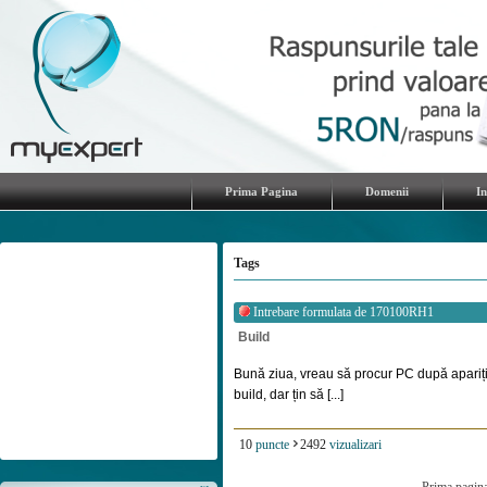
Prima Pagina
Domenii
I
Tags
Intrebare formulata de
170100RH1
Build
Bună ziua, vreau să procur PC după apariț
build, dar țin să [...]
10
puncte
2492
vizualizari