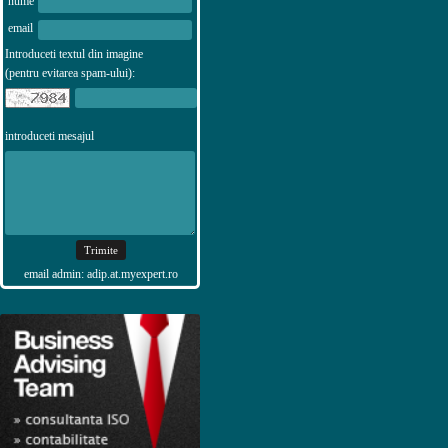
nume
email
Introduceti textul din imagine
(pentru evitarea spam-ului):
introduceti mesajul
email admin: adip.at.myexpert.ro