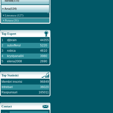
Turism(133)
Arta(124)
Literatura (127)
Pictura (31)
Top Expert
1
djbrain
44355
2
subofferul
5220
3
robica
4610
4
krystyana84
3980
5
elena2008
2690
Top Statistici
Membri inscrisi
96849
Intrebari
36020
Raspunsuri
165011
Contact