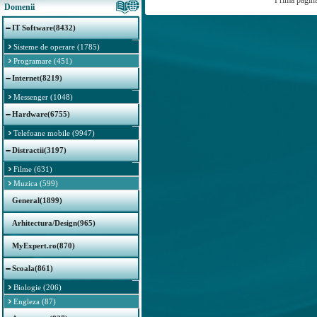
Prima pagin
Domenii
IT Software(8432)
Sisteme de operare (1785)
Programare (451)
Internet(8219)
Messenger (1048)
Hardware(6755)
Telefoane mobile (9947)
Distractii(3197)
Filme (631)
Muzica (599)
General(1899)
Arhitectura/Design(965)
MyExpert.ro(870)
Scoala(861)
Biologie (206)
Engleza (87)