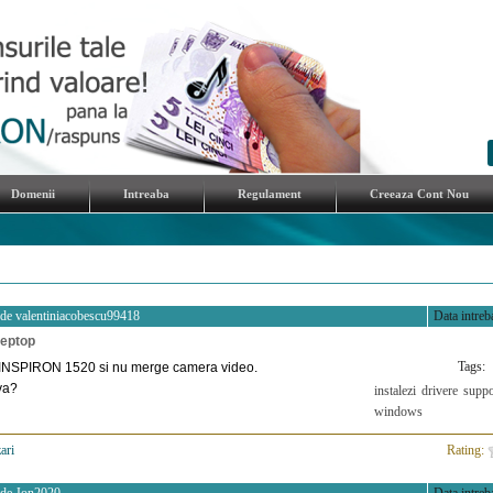
Domenii
Intreaba
Regulament
Creeaza Cont Nou
 de
valentiniacobescu99418
Data intreba
leptop
Tags:
INSPIRON 1520 si nu merge camera video.
va?
instalezi
drivere
suppo
windows
ari
>
Rating: