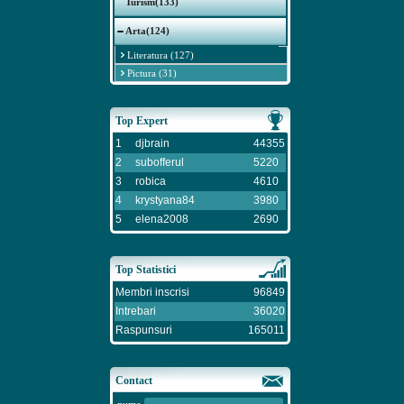
Turism(133)
Arta(124)
Literatura (127)
Pictura (31)
Top Expert
1
djbrain
44355
2
subofferul
5220
3
robica
4610
4
krystyana84
3980
5
elena2008
2690
Top Statistici
Membri inscrisi
96849
Intrebari
36020
Raspunsuri
165011
Contact