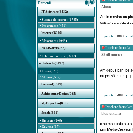
Intrebare formulata
Domenii
Alexa
IT Software(8432)
Am in masina un pla
Sisteme de operare (1785)
exista) da a putea con
Programare (451)
Internet(8219)
5
puncte
1808
vizual
Messenger (1048)
Intrebare formulata
Hardware(6755)
Skrill money
Telefoane mobile (9947)
Distractii(3197)
Am depus bani pe acc
Filme (631)
nu pot să le fac, [...]
Muzica (599)
General(1899)
Arhitectura/Design(965)
5
puncte
2801
vizual
MyExpert.ro(870)
Intrebare formulata
Scoala(861)
bios update
Biologie (206)
cine ma poate ajuta
Engleza (87)
prin MediaCreationToo