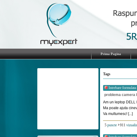
Prima Pagina
Tags
Intrebare formulata
problema camera 
Am un leptop DELL 
Ma poate ajuta cine
Va multumesc! [...]
5
puncte
911
vizualiz