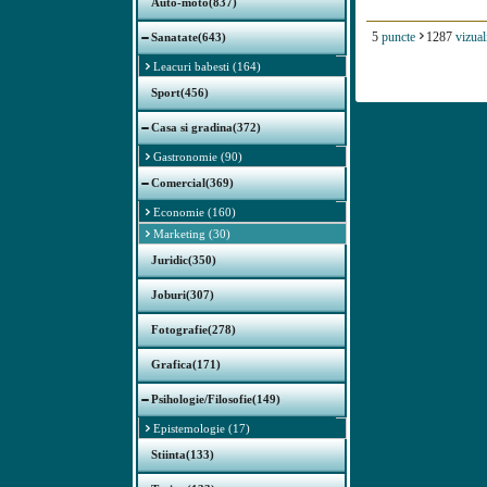
Auto-moto(837)
5
puncte
1287
vizual
Sanatate(643)
Leacuri babesti (164)
Sport(456)
Casa si gradina(372)
Gastronomie (90)
Comercial(369)
Economie (160)
Marketing (30)
Juridic(350)
Joburi(307)
Fotografie(278)
Grafica(171)
Psihologie/Filosofie(149)
Epistemologie (17)
Stiinta(133)