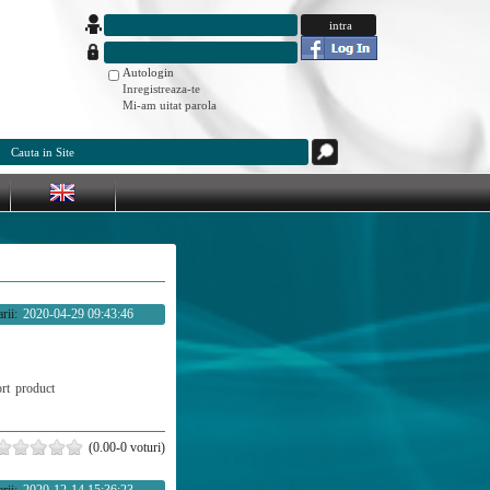
Autologin
Inregistreaza-te
Mi-am uitat parola
rii:
2020-04-29 09:43:46
rt
product
(0.00-0 voturi)