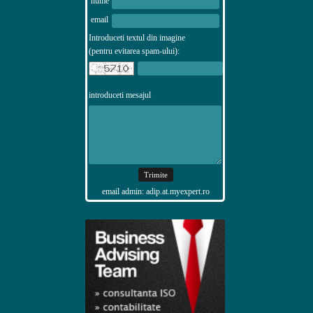
nume
email
Introduceti textul din imagine
(pentru evitarea spam-ului):
introduceti mesajul
email admin: adip.at.myexpert.ro