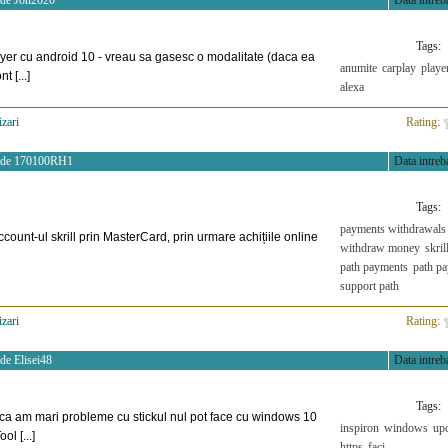
 de
Jon2020
Data intreba
Tags:
yer cu android 10 - vreau sa gasesc o modalitate (daca ea
anumite
carplay
playe
t [...]
alexa
izari
>
Rating:
 de
170100RH1
Data intreba
Tags:
payments withdrawals
ount-ul skrill prin MasterCard, prin urmare achițiile online
withdraw money
skril
path payments
path p
support path
izari
>
Rating:
 de
Elisei48
Data intreba
Tags:
 ca am mari probleme cu stickul nul pot face cu windows 10
inspiron
windows
up
l [...]
https
faci