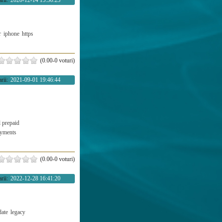
rii:
2020-12-14 15:36:23
r
iphone
https
(0.00-0 voturi)
rii:
2021-09-01 19:46:44
l prepaid
ayments
(0.00-0 voturi)
rii:
2022-12-28 16:41:20
date
legacy