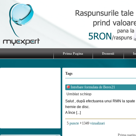
Prima Pagina
Domenii
I
Tags
Intrebare formulata de
Beres21
Umblat schiop
Salut , după efectuarea unui RMN la spate ,
hernie de disc.
A înce [...]
5
puncte
1349
vizualizari
Prima pagin