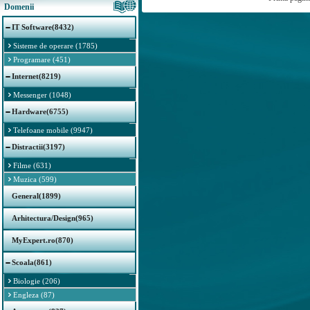
Domenii
IT Software(8432)
Sisteme de operare (1785)
Programare (451)
Internet(8219)
Messenger (1048)
Hardware(6755)
Telefoane mobile (9947)
Distractii(3197)
Filme (631)
Muzica (599)
General(1899)
Arhitectura/Design(965)
MyExpert.ro(870)
Scoala(861)
Biologie (206)
Engleza (87)