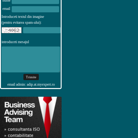
nume
email
Introduceti textul din imagine
(pentru evitarea spam-ului):
introduceti mesajul
email admin: adip.at.myexpert.ro