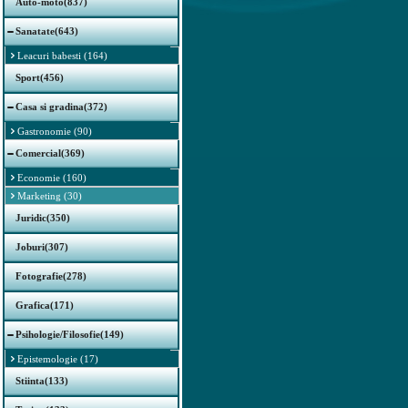
Auto-moto(837)
Sanatate(643)
Leacuri babesti (164)
Sport(456)
Casa si gradina(372)
Gastronomie (90)
Comercial(369)
Economie (160)
Marketing (30)
Juridic(350)
Joburi(307)
Fotografie(278)
Grafica(171)
Psihologie/Filosofie(149)
Epistemologie (17)
Stiinta(133)