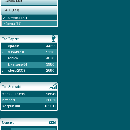
Turism(133)
Arta(124)
Literatura (127)
Pictura (31)
Top Expert
1
djbrain
44355
2
subofferul
5220
3
robica
4610
4
krystyana84
3980
5
elena2008
2690
Top Statistici
Membri inscrisi
96849
Intrebari
36020
Raspunsuri
165011
Contact