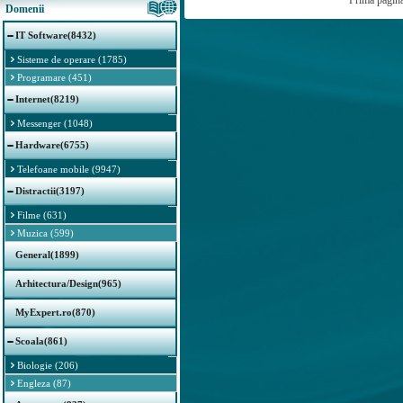
Prima pagin
Domenii
IT Software(8432)
Sisteme de operare (1785)
Programare (451)
Internet(8219)
Messenger (1048)
Hardware(6755)
Telefoane mobile (9947)
Distractii(3197)
Filme (631)
Muzica (599)
General(1899)
Arhitectura/Design(965)
MyExpert.ro(870)
Scoala(861)
Biologie (206)
Engleza (87)