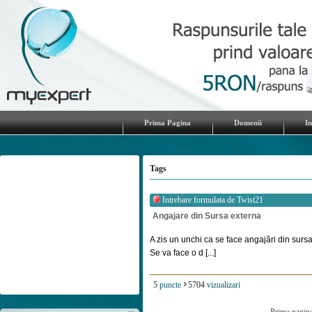
Prima Pagina
Domenii
I
Tags
Intrebare formulata de
Twist21
Angajare din Sursa externa
A zis un unchi ca se face angajări din sursa
Se va face o d [...]
5
puncte
5704
vizualizari