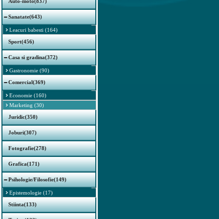
Auto-moto(837)
Sanatate(643)
Leacuri babesti (164)
Sport(456)
Casa si gradina(372)
Gastronomie (90)
Comercial(369)
Economie (160)
Marketing (30)
Juridic(350)
Joburi(307)
Fotografie(278)
Grafica(171)
Psihologie/Filosofie(149)
Epistemologie (17)
Stiinta(133)