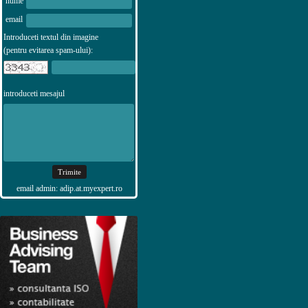
nume
email
Introduceti textul din imagine
(pentru evitarea spam-ului):
introduceti mesajul
email admin: adip.at.myexpert.ro