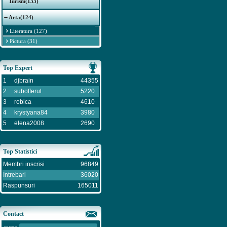
Turism(133)
Arta(124)
Literatura (127)
Pictura (31)
Top Expert
1
djbrain
44355
2
subofferul
5220
3
robica
4610
4
krystyana84
3980
5
elena2008
2690
Top Statistici
Membri inscrisi
96849
Intrebari
36020
Raspunsuri
165011
Contact