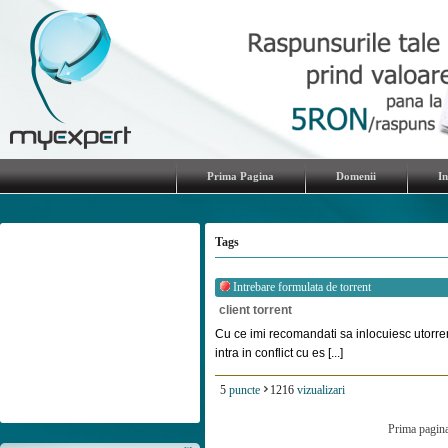
Prima Pagina
Domenii
I
Tags
Intrebare formulata de
torrent
client torrent
Cu ce imi recomandati sa inlocuiesc utorren
intra in conflict cu es [...]
5
puncte
1216
vizualizari
Prima pagin