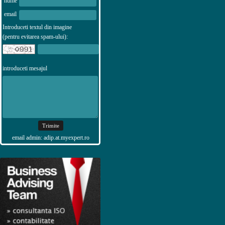
nume
email
Introduceti textul din imagine
(pentru evitarea spam-ului):
introduceti mesajul
email admin: adip.at.myexpert.ro