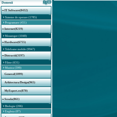
Domenii
IT Software(8432)
Sisteme de operare (1785)
Programare (451)
Internet(8219)
Messenger (1048)
Hardware(6755)
Telefoane mobile (9947)
Distractii(3197)
Filme (631)
Muzica (599)
General(1899)
Arhitectura/Design(965)
MyExpert.ro(870)
Scoala(861)
Biologie (206)
Engleza (87)