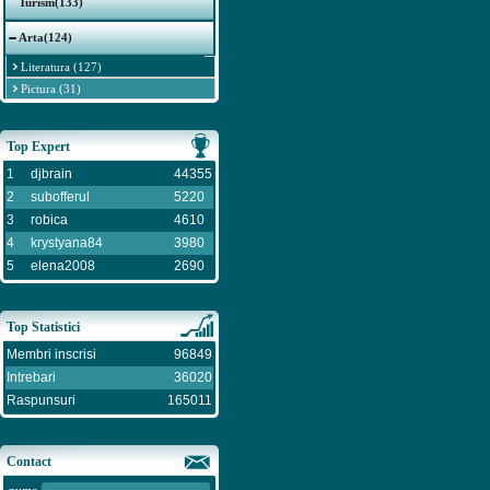
Turism(133)
Arta(124)
Literatura (127)
Pictura (31)
Top Expert
1
djbrain
44355
2
subofferul
5220
3
robica
4610
4
krystyana84
3980
5
elena2008
2690
Top Statistici
Membri inscrisi
96849
Intrebari
36020
Raspunsuri
165011
Contact