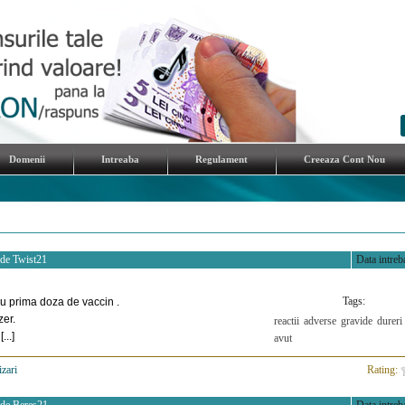
Domenii
Intreaba
Regulament
Creeaza Cont Nou
 de
Twist21
Data intreba
Tags:
cu prima doza de vaccin .
zer.
reactii
adverse
gravide
dureri
...]
avut
izari
>
Rating: