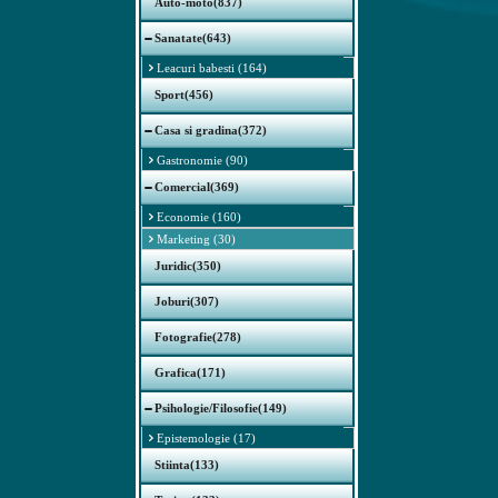
Auto-moto(837)
Sanatate(643)
Leacuri babesti (164)
Sport(456)
Casa si gradina(372)
Gastronomie (90)
Comercial(369)
Economie (160)
Marketing (30)
Juridic(350)
Joburi(307)
Fotografie(278)
Grafica(171)
Psihologie/Filosofie(149)
Epistemologie (17)
Stiinta(133)