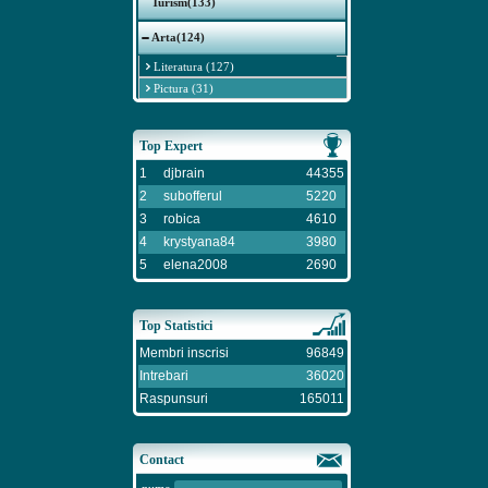
Turism(133)
Arta(124)
Literatura (127)
Pictura (31)
Top Expert
1
djbrain
44355
2
subofferul
5220
3
robica
4610
4
krystyana84
3980
5
elena2008
2690
Top Statistici
Membri inscrisi
96849
Intrebari
36020
Raspunsuri
165011
Contact