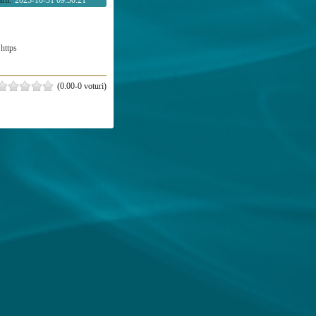
rii:
2023-10-31 09:30:21
https
(0.00-0 voturi)