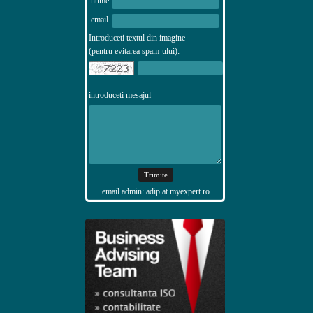
nume
email
Introduceti textul din imagine
(pentru evitarea spam-ului):
introduceti mesajul
email admin: adip.at.myexpert.ro