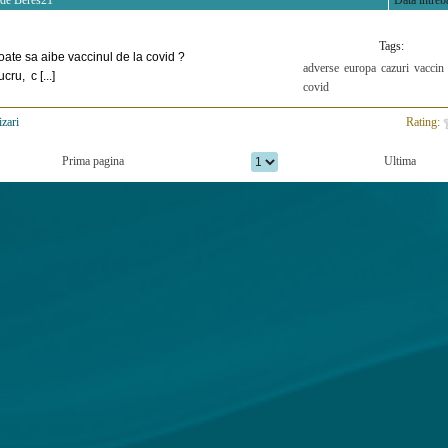
 de
Beres21
Data intreba
Tags:
oate sa aibe vaccinul de la covid ?
adverse
europa
cazuri
vaccin
cru, c [...]
covid
izari
>
Rating:
Prima pagina
Ultima