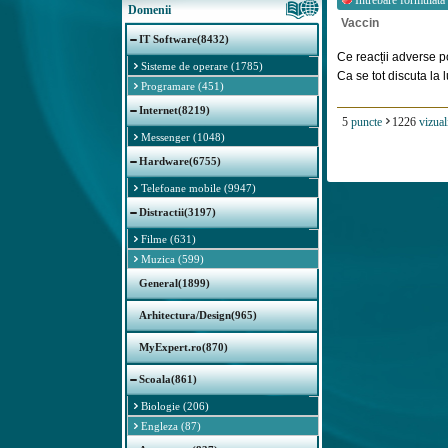
Intrebare formulata
Domenii
Vaccin
IT Software(8432)
Ce reacții adverse p
Sisteme de operare (1785)
Ca se tot discuta la lu
Programare (451)
Internet(8219)
5
puncte
1226
vizual
Messenger (1048)
Hardware(6755)
Telefoane mobile (9947)
Distractii(3197)
Filme (631)
Muzica (599)
General(1899)
Arhitectura/Design(965)
MyExpert.ro(870)
Scoala(861)
Biologie (206)
Engleza (87)