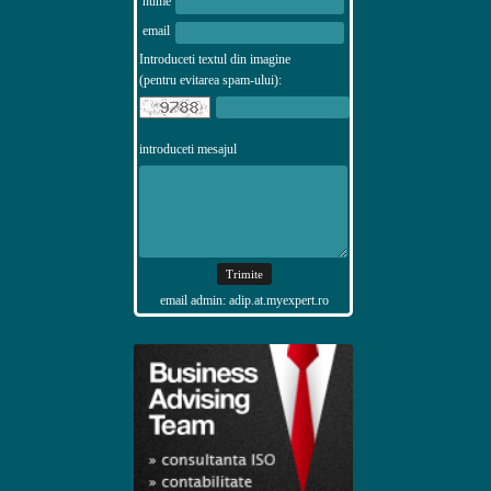
nume
email
Introduceti textul din imagine
(pentru evitarea spam-ului):
introduceti mesajul
email admin: adip.at.myexpert.ro