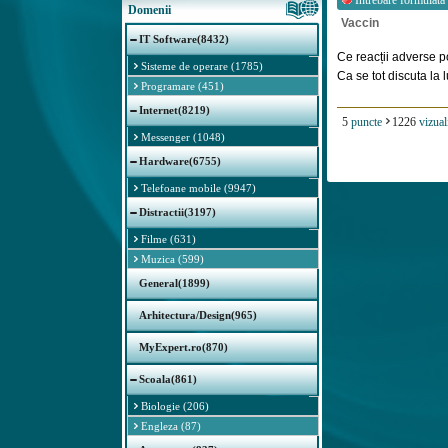
Intrebare formulata
Domenii
Vaccin
IT Software(8432)
Ce reacții adverse p
Sisteme de operare (1785)
Ca se tot discuta la lu
Programare (451)
Internet(8219)
5
puncte
1226
vizual
Messenger (1048)
Hardware(6755)
Telefoane mobile (9947)
Distractii(3197)
Filme (631)
Muzica (599)
General(1899)
Arhitectura/Design(965)
MyExpert.ro(870)
Scoala(861)
Biologie (206)
Engleza (87)