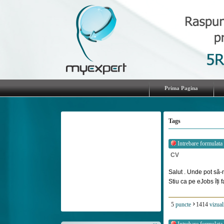
Prima Pagina
Tags
Intrebare formulata
CV
Salut . Unde pot să-
Stiu ca pe eJobs îți f
5
puncte
1414
vizual