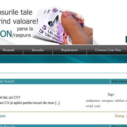
Domenii
Intreaba
Regulament
Creeaza Cont Nou
 de
Twist21
Data intreba
Tags:
mi fac un CV?
mulțumesc
europass
telefon
e
aci CV și aplici pentru locuri de mun [...]
word
cont
izari
>
Rating: