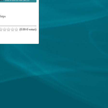
rii:
2023-10-31 09:30:21
https
(0.00-0 voturi)