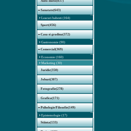
Auto-moto(837)
Sanatate(643)
Leacuri babesti (164)
Sport(456)
Casa si gradina(372)
Gastronomie (90)
Comercial(369)
Economie (160)
Marketing (30)
Juridic(350)
Joburi(307)
Fotografie(278)
Grafica(171)
Psihologie/Filosofie(149)
Epistemologie (17)
Stiinta(133)