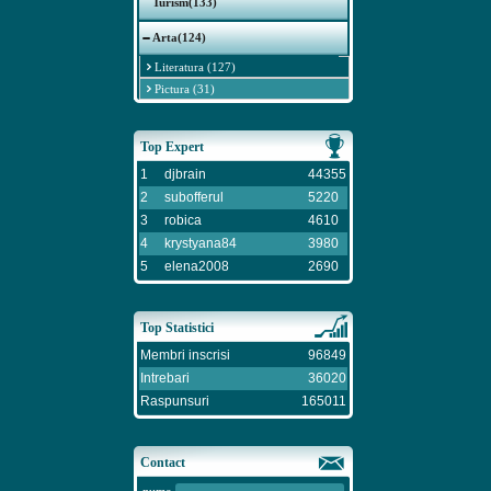
Turism(133)
Arta(124)
Literatura (127)
Pictura (31)
Top Expert
1
djbrain
44355
2
subofferul
5220
3
robica
4610
4
krystyana84
3980
5
elena2008
2690
Top Statistici
Membri inscrisi
96849
Intrebari
36020
Raspunsuri
165011
Contact