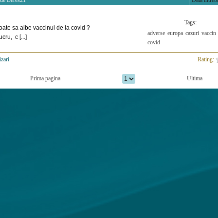
 de
Beres21
Data intreba
Tags:
oate sa aibe vaccinul de la covid ?
adverse
europa
cazuri
vaccin
cru, c [...]
covid
izari
>
Rating:
Prima pagina
Ultima