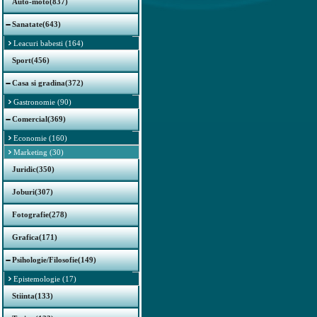
Auto-moto(837)
Sanatate(643)
Leacuri babesti (164)
Sport(456)
Casa si gradina(372)
Gastronomie (90)
Comercial(369)
Economie (160)
Marketing (30)
Juridic(350)
Joburi(307)
Fotografie(278)
Grafica(171)
Psihologie/Filosofie(149)
Epistemologie (17)
Stiinta(133)