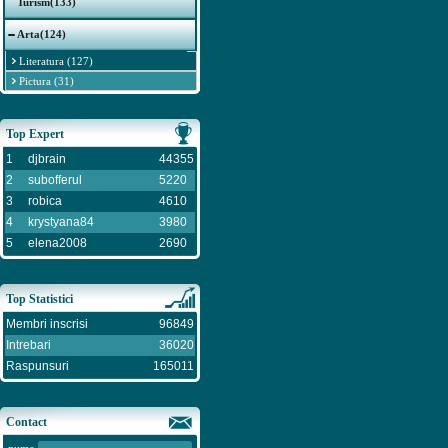
Turism(133)
Arta(124)
Literatura (127)
Pictura (31)
Top Expert
1
djbrain
44355
2
subofferul
5220
3
robica
4610
4
krystyana84
3980
5
elena2008
2690
Top Statistici
Membri inscrisi
96849
Intrebari
36020
Raspunsuri
165011
Contact