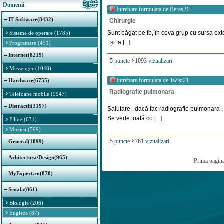
Domenii
Intrebare formulata de
Beres21
IT Software(8432)
Chirurgie
Sunt băgat pe fb, în ceva grup cu sursa exter
Sisteme de operare (1785)
, și a [...]
Programare (451)
Internet(8219)
5
puncte
1093
vizualizari
Messenger (1048)
Intrebare formulata de
Twist21
Hardware(6755)
Radiografie pulmonara
Telefoane mobile (9947)
Distractii(3197)
Salutare, dacă fac radiografie pulmonara ,
Se vede toată co [...]
Filme (631)
Muzica (599)
5
puncte
761
vizualizari
General(1899)
Arhitectura/Design(965)
Prima pagin
MyExpert.ro(870)
Scoala(861)
Biologie (206)
Engleza (87)