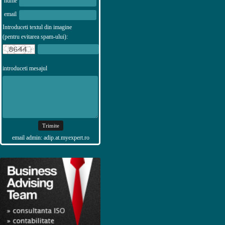
nume
email
Introduceti textul din imagine
(pentru evitarea spam-ului):
introduceti mesajul
email admin: adip.at.myexpert.ro