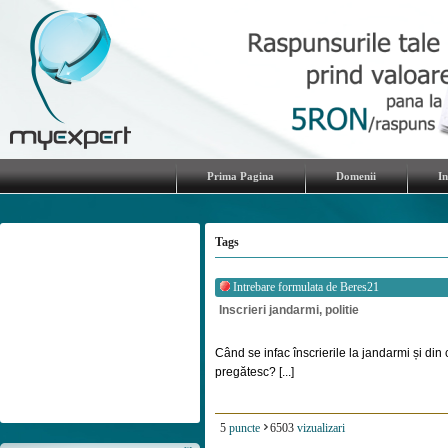
Prima Pagina
Domenii
I
Tags
Intrebare formulata de
Beres21
Inscrieri jandarmi, politie
Când se infac înscrierile la jandarmi și din
pregătesc? [...]
5
puncte
6503
vizualizari