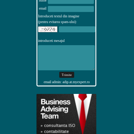
nume
email
Introduceti textul din imagine
(pentru evitarea spam-ului):
introduceti mesajul
email admin: adip.at.myexpert.ro