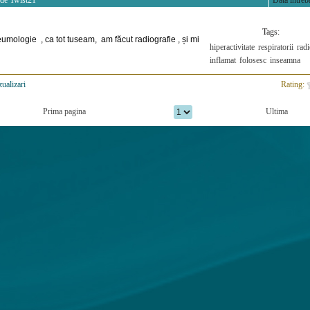
 de
Twist21
Data intreba
Tags:
eumologie , ca tot tuseam, am făcut radiografie , și mi
hiperactivitate
respiratorii
radi
inflamat
folosesc
inseamna
zualizari
>
Rating:
Prima pagina
Ultima