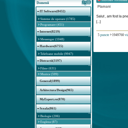
Intrebare formulata
Domenii
Plamani
IT Software(8432)
Salut , am fost la pn
Sisteme de operare (1785)
[...]
Programare (451)
Internet(8219)
5
puncte
1949760
vi
Messenger (1048)
Hardware(6755)
Telefoane mobile (9947)
Distractii(3197)
Filme (631)
Muzica (599)
General(1899)
Arhitectura/Design(965)
MyExpert.ro(870)
Scoala(861)
Biologie (206)
Engleza (87)