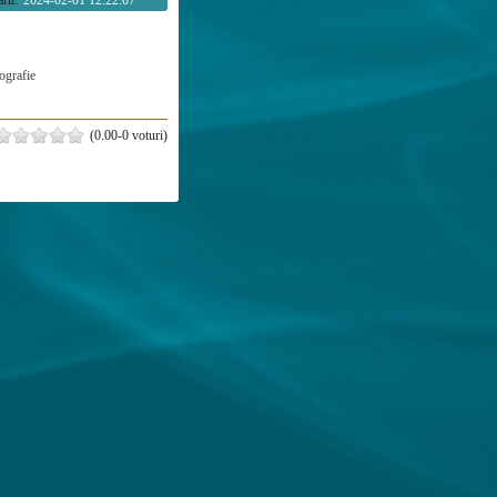
rii:
2024-02-01 12:22:07
ografie
(0.00-0 voturi)