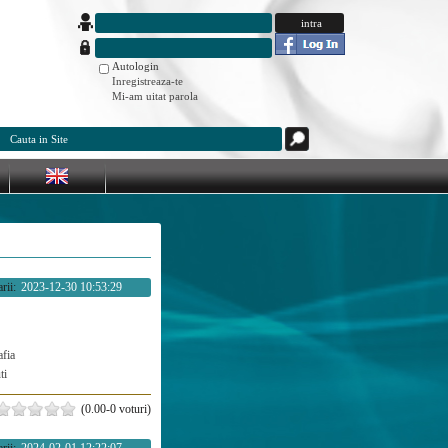
Autologin
Inregistreaza-te
Mi-am uitat parola
rii:
2023-12-30 10:53:29
afia
ti
(0.00-0 voturi)