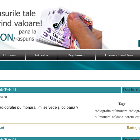
Domenii
Intreaba
Regulament
Creeaza Cont Nou
 de
Twist21
Data intreba
nara
Tags:
adiografie pulmonara , mi se vede și coloana ?
radiografia pulmonara
radiogr
pulmonara
coloana
barem
cau
ari
>
Rating: