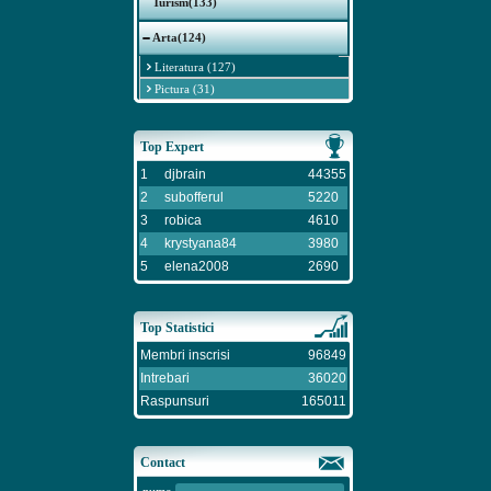
Turism(133)
Arta(124)
Literatura (127)
Pictura (31)
Top Expert
1
djbrain
44355
2
subofferul
5220
3
robica
4610
4
krystyana84
3980
5
elena2008
2690
Top Statistici
Membri inscrisi
96849
Intrebari
36020
Raspunsuri
165011
Contact