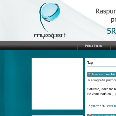
Prima Pagina
Tags
Intrebare formulata
Radiografie pulmo
Salutare, dacă fac r
Se vede toată co [...]
5
puncte
762
vizualiz