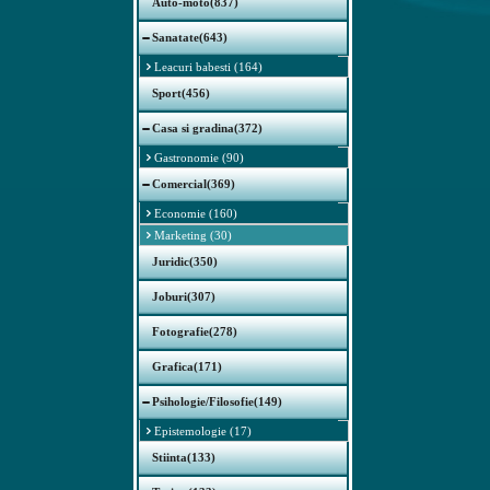
Auto-moto(837)
Sanatate(643)
Leacuri babesti (164)
Sport(456)
Casa si gradina(372)
Gastronomie (90)
Comercial(369)
Economie (160)
Marketing (30)
Juridic(350)
Joburi(307)
Fotografie(278)
Grafica(171)
Psihologie/Filosofie(149)
Epistemologie (17)
Stiinta(133)