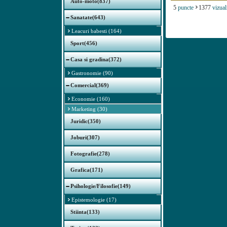
Auto-moto(837)
5
puncte
1377
vizual
Sanatate(643)
Leacuri babesti (164)
Sport(456)
Casa si gradina(372)
Gastronomie (90)
Comercial(369)
Economie (160)
Marketing (30)
Juridic(350)
Joburi(307)
Fotografie(278)
Grafica(171)
Psihologie/Filosofie(149)
Epistemologie (17)
Stiinta(133)