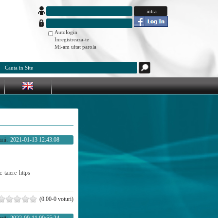
Autologin
Inregistreaza-te
Mi-am uitat parola
rii:
2021-01-13 12:43:08
c
taiere
https
(0.00-0 voturi)