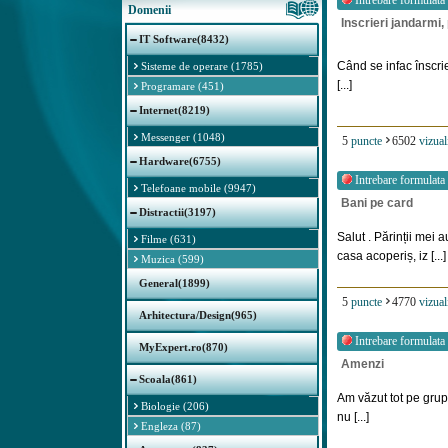
Intrebare formulata
Domenii
Inscrieri jandarmi, 
IT Software(8432)
Când se infac înscri
Sisteme de operare (1785)
[...]
Programare (451)
Internet(8219)
Messenger (1048)
5
puncte
6502
vizual
Hardware(6755)
Intrebare formulata
Telefoane mobile (9947)
Bani pe card
Distractii(3197)
Salut . Părinții mei 
Filme (631)
casa acoperiș, iz [...]
Muzica (599)
General(1899)
5
puncte
4770
vizual
Arhitectura/Design(965)
Intrebare formulata
MyExpert.ro(870)
Amenzi
Scoala(861)
Am văzut tot pe grup
Biologie (206)
nu [...]
Engleza (87)