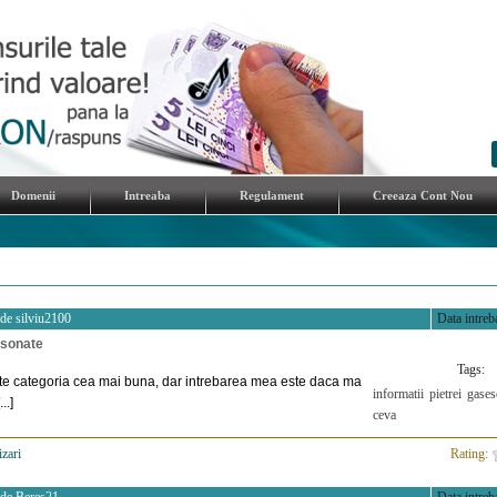
Domenii
Intreaba
Regulament
Creeaza Cont Nou
 de
silviu2100
Data intreba
asonate
Tags:
ste categoria cea mai buna, dar intrebarea mea este daca ma
informatii
pietrei
gases
..]
ceva
izari
>
Rating: