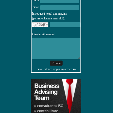
nume
email
Introduceti textul din imagine
(pentru evitarea spam-ului):
introduceti mesajul
email admin: adip.at.myexpert.ro