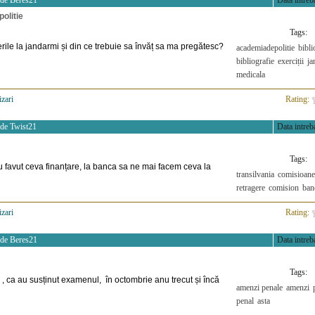
 de
Beres21
Data intreba
politie
Tags:
erile la jandarmi și din ce trebuie sa învăț sa ma pregătesc?
academiadepolitie
bibli
bibliografie
exerciții
ja
medicala
izari
>
Rating:
 de
Twist21
Data intreba
Tags:
au favut ceva finanțare, la banca sa ne mai facem ceva la
transilvania
comisioane
retragere
comision
ban
izari
>
Rating:
 de
Beres21
Data intreba
Tags:
 , ca au susținut examenul, în octombrie anu trecut și încă
amenzi penale
amenzi
penal
asta