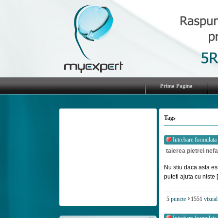
Prima Pagina
Tags
Intrebare formulata
taierea pietrei nef
Nu stiu daca asta e
puteti ajuta cu niste [.
5
puncte
1551
vizual