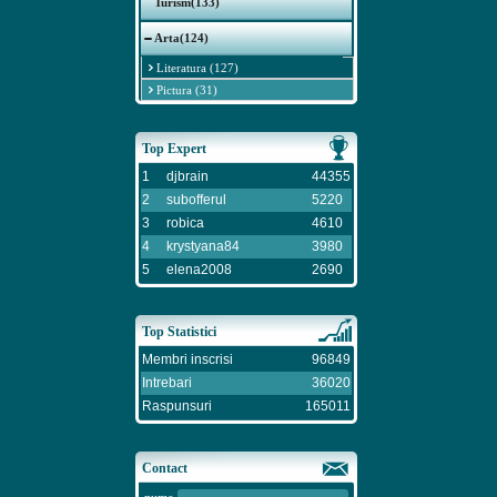
Turism(133)
Arta(124)
Literatura (127)
Pictura (31)
Top Expert
1
djbrain
44355
2
subofferul
5220
3
robica
4610
4
krystyana84
3980
5
elena2008
2690
Top Statistici
Membri inscrisi
96849
Intrebari
36020
Raspunsuri
165011
Contact