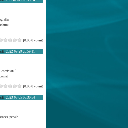
rii:
2022-09-11 09:55:24
ografia
ndarmi
(0.00-0 voturi)
rii:
2022-09-29 20:59:11
comisionul
comat
(0.00-0 voturi)
rii:
2023-03-05 08:36:54
proces
penale