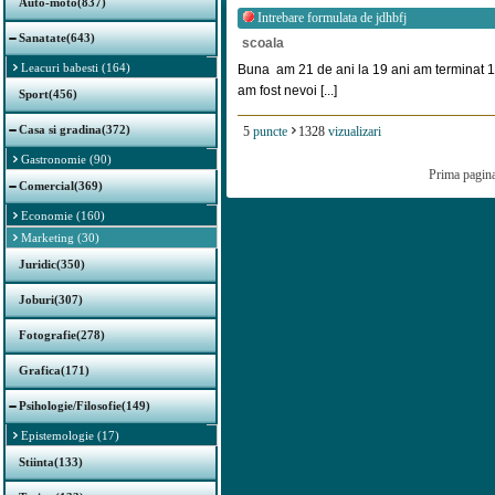
Auto-moto(837)
Intrebare formulata de
jdhbfj
Sanatate(643)
scoala
Leacuri babesti (164)
Buna am 21 de ani la 19 ani am terminat 11
am fost nevoi [...]
Sport(456)
Casa si gradina(372)
5
puncte
1328
vizualizari
Gastronomie (90)
Prima pagin
Comercial(369)
Economie (160)
Marketing (30)
Juridic(350)
Joburi(307)
Fotografie(278)
Grafica(171)
Psihologie/Filosofie(149)
Epistemologie (17)
Stiinta(133)