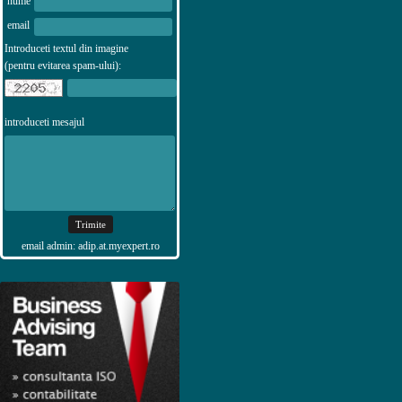
nume
email
Introduceti textul din imagine
(pentru evitarea spam-ului):
introduceti mesajul
email admin: adip.at.myexpert.ro