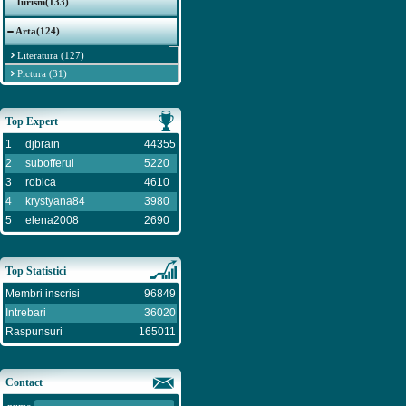
Turism(133)
Arta(124)
Literatura (127)
Pictura (31)
Top Expert
1
djbrain
44355
2
subofferul
5220
3
robica
4610
4
krystyana84
3980
5
elena2008
2690
Top Statistici
Membri inscrisi
96849
Intrebari
36020
Raspunsuri
165011
Contact