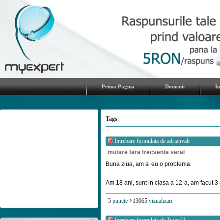
Prima Pagina
Domenii
I
Tags
Intrebare formulata de
adrianvali
mutare fara frecventa seral
Buna ziua, am si eu o problema.
Am 18 ani, sunt in clasa a 12-a, am facut 3 a
5
puncte
13065
vizualizari