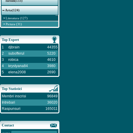
Turism(133)
Arta(124)
Literatura (127)
Pictura (31)
Top Expert
1
djbrain
44355
2
subofferul
5220
3
robica
4610
4
krystyana84
3980
5
elena2008
2690
Top Statistici
Membri inscrisi
96849
Intrebari
36020
Raspunsuri
165011
Contact