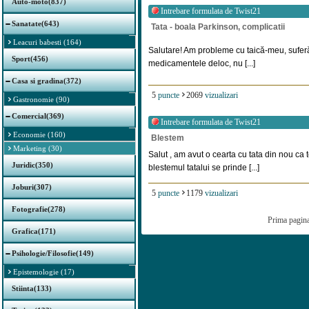
Auto-moto(837)
Intrebare formulata de
Twist21
Sanatate(643)
Tata - boala Parkinson, complicatii
Leacuri babesti (164)
Salutare! Am probleme cu taică-meu, sufer
Sport(456)
medicamentele deloc, nu [...]
Casa si gradina(372)
5
puncte
2069
vizualizari
Gastronomie (90)
Comercial(369)
Intrebare formulata de
Twist21
Economie (160)
Blestem
Marketing (30)
Salut , am avut o cearta cu tata din nou ca 
Juridic(350)
blestemul tatalui se prinde [...]
Joburi(307)
5
puncte
1179
vizualizari
Fotografie(278)
Prima pagin
Grafica(171)
Psihologie/Filosofie(149)
Epistemologie (17)
Stiinta(133)