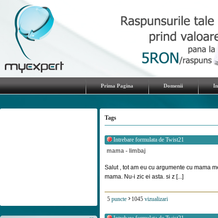
Prima Pagina
Domenii
I
Tags
Intrebare formulata de
Twist21
mama - limbaj
Salut , tot am eu cu argumente cu mama m
mama. Nu-i zic ei asta. si z [...]
5
puncte
1045
vizualizari