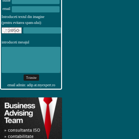
nume
email
Introduceti textul din imagine
(pentru evitarea spam-ului):
introduceti mesajul
email admin: adip.at.myexpert.ro