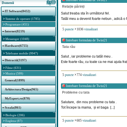
Intrebare formulata de
Twist21
Domenii
Relație părinți
IT Software(8432)
Salut treaba sta în următorul fel.
Tatăl meu a devenit foarte nebun , adică o f
Sisteme de operare (1785)
Programare (451)
5
puncte
1036
vizualizari
Internet(8219)
Messenger (1048)
Intrebare formulata de
Twist21
Hardware(6755)
Tata rău
Telefoane mobile (9947)
Salut , iar probleme cu tatăl meu .
Distractii(3197)
Este foarte rău, cu toate ca ne mai ajuta frații
Filme (631)
Muzica (599)
5
puncte
774
vizualizari
General(1899)
Intrebare formulata de
Twist21
Arhitectura/Design(965)
Probleme cu tata
MyExpert.ro(870)
Salutare, din nou probleme cu tata .
Tot începe la mama, și el baga [...]
Scoala(861)
Biologie (206)
5
puncte
605
vizualizari
Engleza (87)