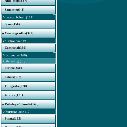
Auto-moto(837)
Sanatate(643)
Leacuri babesti (164)
Sport(456)
Casa si gradina(372)
Gastronomie (90)
Comercial(369)
Economie (160)
Marketing (30)
Juridic(350)
Joburi(307)
Fotografie(278)
Grafica(171)
Psihologie/Filosofie(149)
Epistemologie (17)
Stiinta(133)