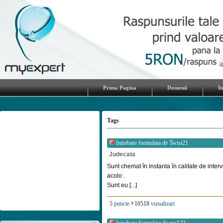
Prima Pagina
Domenii
I
Tags
Intrebare formulata de
Twist21
Judecata
Sunt chemat în instanta în calitate de inter
acolo .
Sunt eu [...]
5
puncte
10518
vizualizari