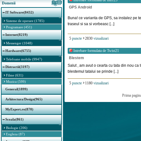
Intrebare formulata de
mu123
Domenii
GPS Android
IT Software(8432)
Buna! ce varianta de GPS, sa instalez pe te
Sisteme de operare (1785)
traseul si sa si vorbeasc [...]
Programare (451)
Internet(8219)
5
puncte
2830
vizualizari
Messenger (1048)
Intrebare formulata de
Twist21
Hardware(6755)
Blestem
Telefoane mobile (9947)
Salut , am avut o cearta cu tata din nou ca 
Distractii(3197)
blestemul tatalui se prinde [...]
Filme (631)
Muzica (599)
5
puncte
1180
vizualizari
General(1899)
Prima pagin
Arhitectura/Design(965)
MyExpert.ro(870)
Scoala(861)
Biologie (206)
Engleza (87)