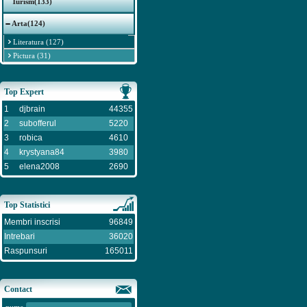
Turism(133)
Arta(124)
Literatura (127)
Pictura (31)
Top Expert
1
djbrain
44355
2
subofferul
5220
3
robica
4610
4
krystyana84
3980
5
elena2008
2690
Top Statistici
Membri inscrisi
96849
Intrebari
36020
Raspunsuri
165011
Contact