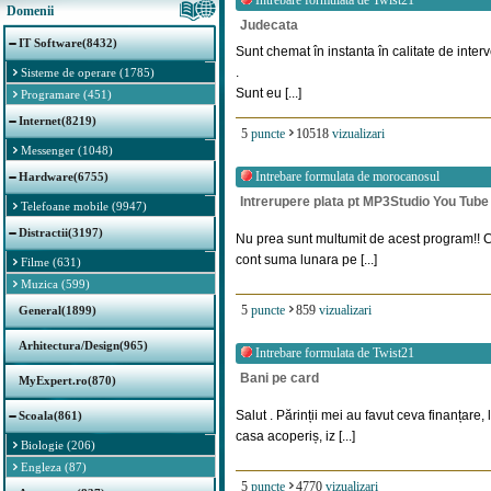
Intrebare formulata de
Twist21
Domenii
Judecata
IT Software(8432)
Sunt chemat în instanta în calitate de inte
.
Sisteme de operare (1785)
Sunt eu [...]
Programare (451)
Internet(8219)
5
puncte
10518
vizualizari
Messenger (1048)
Intrebare formulata de
morocanosul
Hardware(6755)
Intrerupere plata pt MP3Studio You Tub
Telefoane mobile (9947)
Distractii(3197)
Nu prea sunt multumit de acest program!! C
cont suma lunara pe [...]
Filme (631)
Muzica (599)
5
puncte
859
vizualizari
General(1899)
Arhitectura/Design(965)
Intrebare formulata de
Twist21
Bani pe card
MyExpert.ro(870)
Salut . Părinții mei au favut ceva finanțare
Scoala(861)
casa acoperiș, iz [...]
Biologie (206)
Engleza (87)
5
puncte
4770
vizualizari