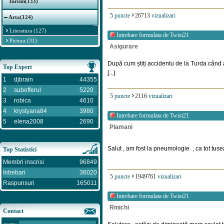
Turism(133)
5
puncte
26713
vizualizari
Arta(124)
Literatura (127)
Intrebare formulata de
Twist21
Pictura (31)
Asigurare
După cum știți accidentu de la Turda când a
Top Expert
[...]
1
djbrain
44355
2
subofferul
5220
5
puncte
2116
vizualizari
3
robica
4610
4
krystyana84
3980
Intrebare formulata de
Twist21
5
elena2008
2690
Plamani
Salut , am fost la pneumologie , ca tot tusea
Top Statistici
Membri inscrisi
96849
Intrebari
36020
5
puncte
1949761
vizualizari
Raspunsuri
165011
Intrebare formulata de
Twist21
Rinichi
Contact