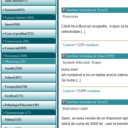
Auto-moto(837)
Sanatate(643)
Intrebare formulata de
Twist21
Pancreas
Leacuri babesti (164)
Sport(456)
Când mi-a făcut azi ecografia. A spus ca l
reflectivitate [...]
Casa si gradina(372)
Gastronomie (90)
5
puncte
1229
vizualizari
Comercial(369)
Economie (160)
Intrebare formulata de
Alina121991
Marketing (30)
System Infected: Trojan
Juridic(350)
buna ziua!
am cumparat si eu un laptop acer,la cateva z
Joburi(307)
Se nume [...]
Fotografie(278)
5
puncte
21499
vizualizari
Grafica(171)
Intrebare formulata de
Twist21
Psihologie/Filosofie(149)
Imprumut rapid
Epistemologie (17)
Salut , as avea nevoie de un împrumut rapi
Stiinta(133)
Adică de suma de 3000 lei , care la transilva