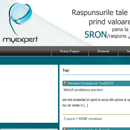
Prima Pagina
Domenii
I
Tags
Intrebare formulata de
Vasili2021
Win10 problema pornire
am tot restartat si oprit si scos din priza si 
nu se vede n [...]
5
puncte
10280
vizualizari