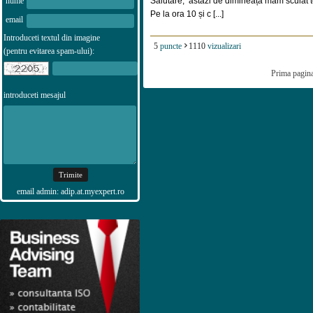
nume
Salutare, astăzi de dimineață mam sculat to
Pe la ora 10 și c [...]
email
Introduceti textul din imagine
5
puncte
1110
vizualizari
(pentru evitarea spam-ului):
Prima pagin
introduceti mesajul
email admin: adip.at.myexpert.ro