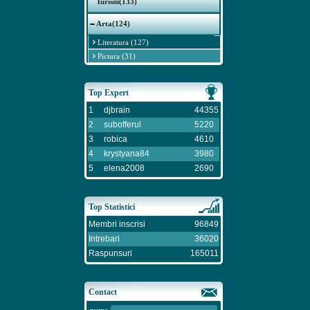
Turism(133)
Arta(124)
Literatura (127)
Pictura (31)
Top Expert
1
djbrain
44355
2
subofferul
5220
3
robica
4610
4
krystyana84
3980
5
elena2008
2690
Top Statistici
Membri inscrisi
96849
Intrebari
36020
Raspunsuri
165011
Contact