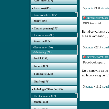
Auto-moto(837)
5
puncte
900
vizualiz
Sanatate(643)
Leacuri babesti (164)
Intrebare formulata
Sport(456)
GPS Android
Casa si gradina(372)
Buna! ce varianta de
Gastronomie (90)
si sa si vorbeasc [...]
Comercial(369)
5
puncte
2817
vizual
Economie (160)
Marketing (30)
Intrebare formulata
Juridic(350)
Facebook spart
Joburi(307)
De o sapt vad ca se 
Fotografie(278)
au facut castig cu [...
Grafica(171)
5
puncte
1112
vizual
Psihologie/Filosofie(149)
Epistemologie (17)
Stiinta(133)