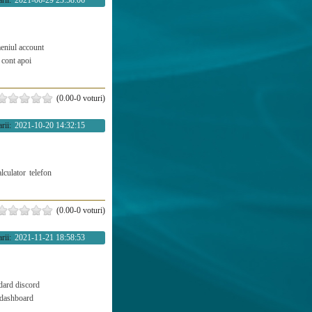
rii:
2021-06-29 23:58:06
eniul account
cont apoi
(0.00-0 voturi)
rii:
2021-10-20 14:32:15
alculator
telefon
(0.00-0 voturi)
rii:
2021-11-21 18:58:53
dard discord
dashboard