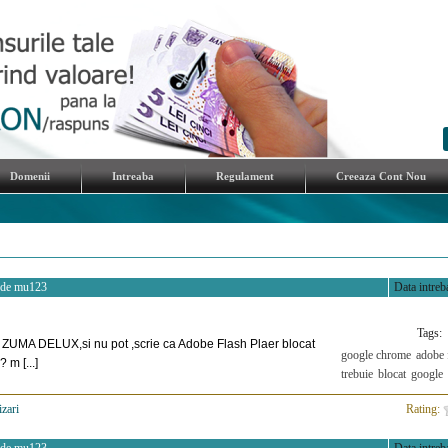
Domenii
Intreaba
Regulament
Creeaza Cont Nou
 de
mu123
Data intreba
Tags:
c ZUMA DELUX,si nu pot ,scrie ca Adobe Flash Plaer blocat
google chrome
adobe 
 m [...]
trebuie
blocat
google
izari
>
Rating: