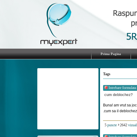
Prima Pagina
Tags
Intrebare formulata
cum deblochez?
Buna! am vrut sa jo
.cum sa il deblochez?
5
puncte
2642
vizual