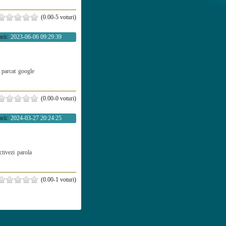
(0.00-5 voturi)
rii:
2023-06-06 09:29:39
parcat
google
(0.00-0 voturi)
rii:
2024-03-27 20:24:25
ctivezi
parola
(0.00-1 voturi)