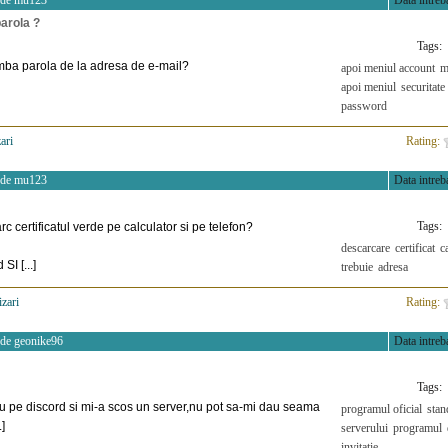
 de
mu123
Data intreba
arola ?
Tags:
mba parola de la adresa de e-mail?
apoi meniul account
m
apoi meniul
securitate
password
ari
>
Rating:
 de
mu123
Data intreba
Tags:
 certificatul verde pe calculator si pe telefon?
descarcare
certificat
c
SI [...]
trebuie
adresa
izari
>
Rating:
 de
geonike96
Data intreba
Tags:
emiu pe discord si mi-a scos un server,nu pot sa-mi dau seama
programul oficial
stan
.]
serverului
programul
invitatie