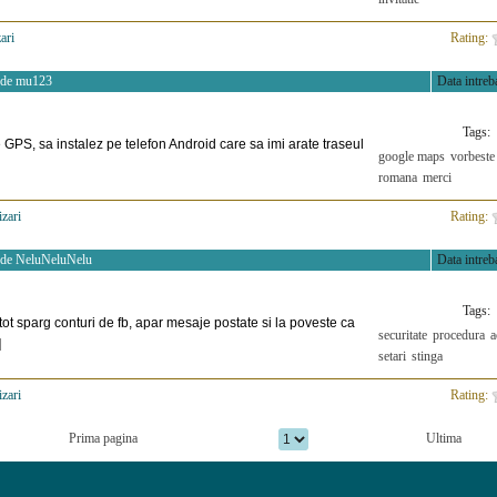
ari
>
Rating:
 de
mu123
Data intreba
Tags:
 GPS, sa instalez pe telefon Android care sa imi arate traseul
google maps
vorbeste
romana
merci
izari
>
Rating:
 de
NeluNeluNelu
Data intreba
Tags:
tot sparg conturi de fb, apar mesaje postate si la poveste ca
securitate
procedura
a
]
setari
stinga
izari
>
Rating:
Prima pagina
Ultima