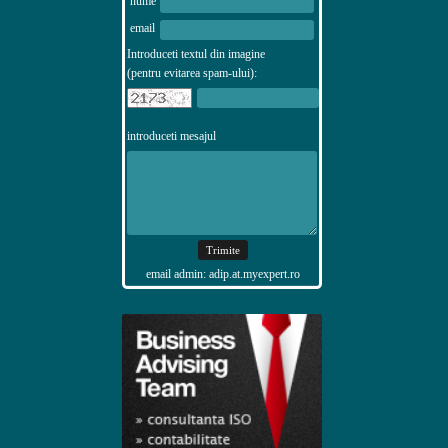
nume
email
Introduceti textul din imagine
(pentru evitarea spam-ului):
introduceti mesajul
email admin: adip.at.myexpert.ro