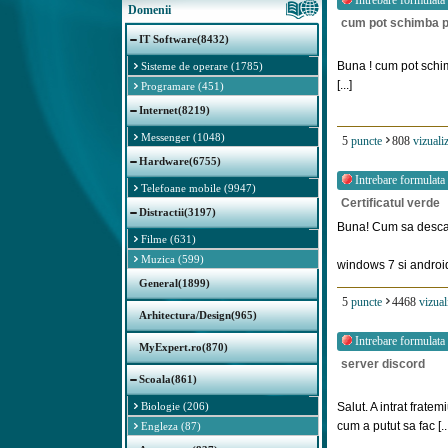
Intrebare formulata
Domenii
cum pot schimba p
IT Software(8432)
Buna ! cum pot schi
Sisteme de operare (1785)
[...]
Programare (451)
Internet(8219)
Messenger (1048)
5
puncte
808
vizualiz
Hardware(6755)
Intrebare formulata
Telefoane mobile (9947)
Certificatul verde
Distractii(3197)
Buna! Cum sa descarc
Filme (631)
Muzica (599)
windows 7 si android 
General(1899)
5
puncte
4468
vizual
Arhitectura/Design(965)
Intrebare formulata
MyExpert.ro(870)
server discord
Scoala(861)
Biologie (206)
Salut. A intrat frat
cum a putut sa fac [..
Engleza (87)