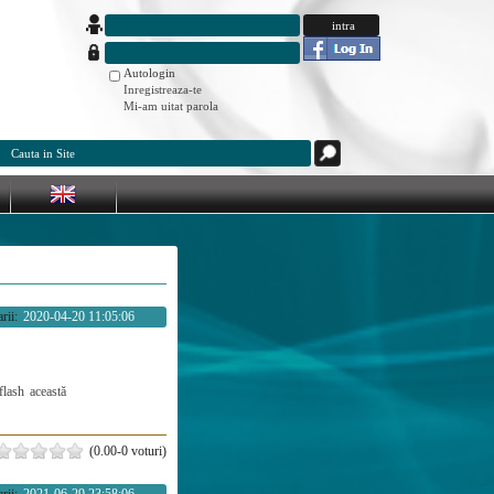
Autologin
Inregistreaza-te
Mi-am uitat parola
rii:
2020-04-20 11:05:06
flash
această
(0.00-0 voturi)